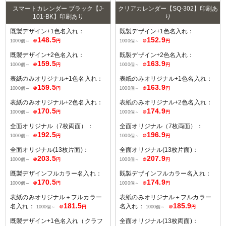
スマートカレンダー ブラック【J-
クリアカレンダー【SQ-302】印刷あ
101-BK】印刷あり
り
既製デザイン+1色名入れ：
既製デザイン+1色名入れ：
148.5
152.9
1000個～
＠
円
1000個～
＠
円
既製デザイン+2色名入れ：
既製デザイン+2色名入れ：
159.5
163.9
1000個～
＠
円
1000個～
＠
円
表紙のみオリジナル+1色名入れ：
表紙のみオリジナル+1色名入れ：
159.5
163.9
1000個～
＠
円
1000個～
＠
円
表紙のみオリジナル+2色名入れ：
表紙のみオリジナル+2色名入れ：
170.5
174.9
1000個～
＠
円
1000個～
＠
円
全面オリジナル（7枚両面）：
全面オリジナル（7枚両面）：
192.5
196.9
1000個～
＠
円
1000個～
＠
円
全面オリジナル(13枚片面)：
全面オリジナル(13枚片面)：
203.5
207.9
1000個～
＠
円
1000個～
＠
円
既製デザインフルカラー名入れ：
既製デザインフルカラー名入れ：
170.5
174.9
1000個～
＠
円
1000個～
＠
円
表紙のみオリジナル＋フルカラー
表紙のみオリジナル＋フルカラー
181.5
185.9
名入れ：
名入れ：
1000個～
＠
円
1000個～
＠
円
既製デザイン+1色名入れ（クラフ
全面オリジナル(13枚両面)：