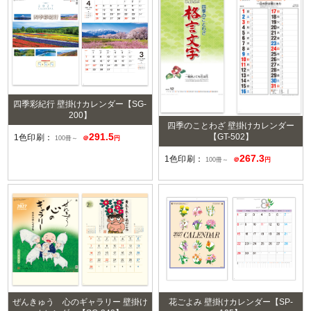
四季彩紀行 壁掛けカレンダー【SG-
200】
四季のことわざ 壁掛けカレンダー
291.5
【GT-502】
1色印刷：
100冊～
＠
円
267.3
1色印刷：
100冊～
＠
円
ぜんきゅう 心のギャラリー 壁掛け
花ごよみ 壁掛けカレンダー【SP-