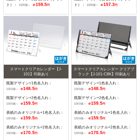
159.5
157.3
ト）：
ト）：
1000個～
＠
円
1000個～
＠
円
スマートクリアカレンダー【J-
スマートクリアカレンダー クリアブ
101】印刷あり
ラック【J-101-CBK】印刷あり
既製デザイン+1色名入れ：
既製デザイン+1色名入れ：
148.5
148.5
1000個～
＠
円
1000個～
＠
円
既製デザイン+2色名入れ：
既製デザイン+2色名入れ：
159.5
159.5
1000個～
＠
円
1000個～
＠
円
表紙のみオリジナル+1色名入れ：
表紙のみオリジナル+1色名入れ：
159.5
159.5
1000個～
＠
円
1000個～
＠
円
表紙のみオリジナル+2色名入れ：
表紙のみオリジナル+2色名入れ：
170.5
170.5
1000個～
＠
円
1000個～
＠
円