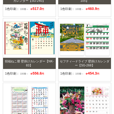
カレンダー【SG-240】
105】
517.0
460.9
1色印刷：
1色印刷：
100冊～
＠
円
100冊～
＠
円
招福ねこ暦 壁掛けカレンダー【NK-
セフティ―ドライブ 壁掛けカレンダ
83】
ー【SG-268】
556.6
454.3
1色印刷：
1色印刷：
100冊～
＠
円
100冊～
＠
円