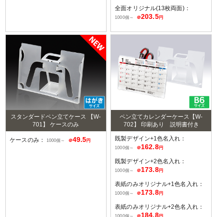
全面オリジナル(13枚両面)：
203.5
1000個～
＠
円
スタンダードペン立てケース 【W-
ペン立てカレンダーケース【W-
701】 ケースのみ
702】 印刷あり 説明書付き
既製デザイン+1色名入れ：
49.5
ケースのみ：
1000個～
＠
円
162.8
1000個～
＠
円
既製デザイン+2色名入れ：
173.8
1000個～
＠
円
表紙のみオリジナル+1色名入れ：
173.8
1000個～
＠
円
表紙のみオリジナル+2色名入れ：
184.8
1000個～
＠
円