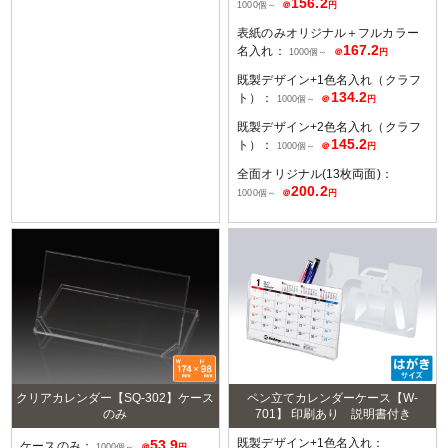
156.2
1000個～
＠
円
表紙のみオリジナル＋フルカラー
167.2
名入れ：
1000個～
＠
円
既製デザイン+1色名入れ（クラフ
134.2
ト）：
1000個～
＠
円
既製デザイン+2色名入れ（クラフ
145.2
ト）：
1000個～
＠
円
全面オリジナル(13枚両面)：
200.2
1000個～
＠
円
クリアカレンダー【SQ-302】ケース
ペン立てカレンダーケース【W-
のみ
701】 印刷あり 説明書付き
既製デザイン+1色名入れ：
53.9
ケースのみ：
1000個～
＠
円