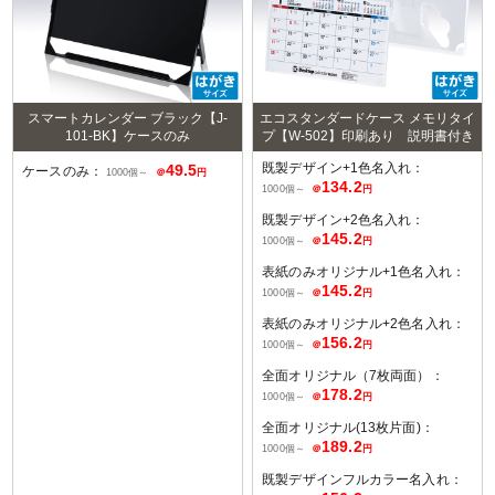
スマートカレンダー ブラック【J-
エコスタンダードケース メモリタイ
101-BK】ケースのみ
プ【W-502】印刷あり 説明書付き
既製デザイン+1色名入れ：
49.5
ケースのみ：
1000個～
＠
円
134.2
1000個～
＠
円
既製デザイン+2色名入れ：
145.2
1000個～
＠
円
表紙のみオリジナル+1色名入れ：
145.2
1000個～
＠
円
表紙のみオリジナル+2色名入れ：
156.2
1000個～
＠
円
全面オリジナル（7枚両面）：
178.2
1000個～
＠
円
全面オリジナル(13枚片面)：
189.2
1000個～
＠
円
既製デザインフルカラー名入れ：