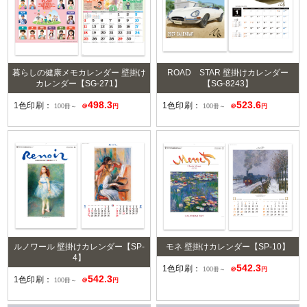
暮らしの健康メモカレンダー 壁掛け
ROAD STAR 壁掛けカレンダー
カレンダー【SG-271】
【SG-8243】
498.3
523.6
1色印刷：
1色印刷：
100冊～
＠
円
100冊～
＠
円
ルノワール 壁掛けカレンダー【SP-
モネ 壁掛けカレンダー【SP-10】
4】
542.3
1色印刷：
100冊～
＠
円
542.3
1色印刷：
100冊～
＠
円