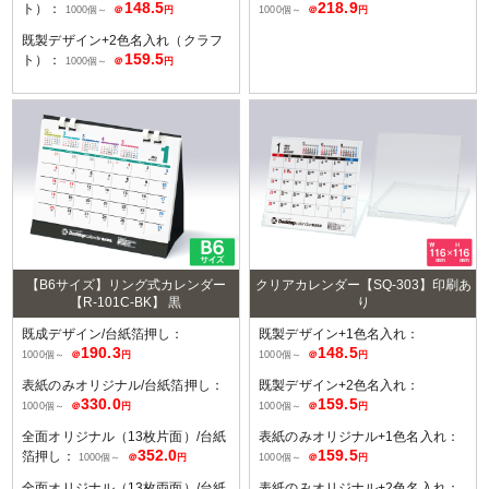
148.5
218.9
ト）：
1000個～
＠
円
1000個～
＠
円
既製デザイン+2色名入れ（クラフ
159.5
ト）：
1000個～
＠
円
【B6サイズ】リング式カレンダー
クリアカレンダー【SQ-303】印刷あ
【R-101C-BK】 黒
り
既成デザイン/台紙箔押し：
既製デザイン+1色名入れ：
190.3
148.5
1000個～
＠
円
1000個～
＠
円
表紙のみオリジナル/台紙箔押し：
既製デザイン+2色名入れ：
330.0
159.5
1000個～
＠
円
1000個～
＠
円
全面オリジナル（13枚片面）/台紙
表紙のみオリジナル+1色名入れ：
352.0
159.5
箔押し：
1000個～
＠
円
1000個～
＠
円
全面オリジナル（13枚両面）/台紙
表紙のみオリジナル+2色名入れ：