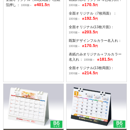
401.5
170.5
箔押し：
1000個～
＠
円
1000個～
＠
円
全面オリジナル（7枚両面）：
192.5
1000個～
＠
円
全面オリジナル(13枚片面)：
203.5
1000個～
＠
円
既製デザインフルカラー名入れ：
170.5
1000個～
＠
円
表紙のみオリジナル＋フルカラー
181.5
名入れ：
1000個～
＠
円
全面オリジナル(13枚両面)：
214.5
1000個～
＠
円