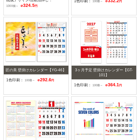
既成デザイン/台紙箔押し：
332.2
1色印刷：
100冊～
＠
円
324.5
1000個～
＠
円
匠の美 壁掛けカレンダー【YG-46】
3ヶ月予定 壁掛けカレンダー【GT-
101】
292.6
1色印刷：
100冊～
＠
円
364.1
1色印刷：
100冊～
＠
円