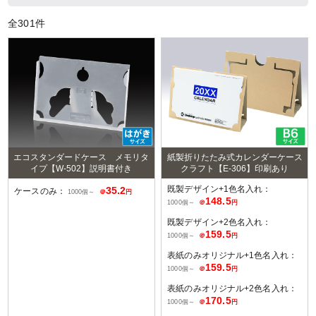
全
301
件
エコスタンダードケース メモリタ
紙製折りたたみ式カレンダーケース
イプ【W-502】説明書付き
クラフト【E-306】印刷あり
既製デザイン+1色名入れ：
35.2
ケースのみ：
1000個～
＠
円
148.5
1000個～
＠
円
既製デザイン+2色名入れ：
159.5
1000個～
＠
円
表紙のみオリジナル+1色名入れ：
159.5
1000個～
＠
円
表紙のみオリジナル+2色名入れ：
170.5
1000個～
＠
円