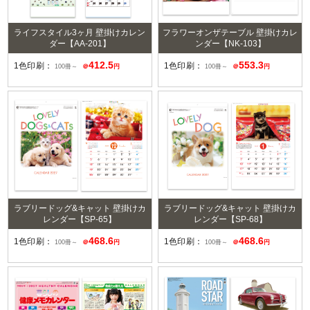
ライフスタイル3ヶ月 壁掛けカレン
フラワーオンザテーブル 壁掛けカレ
ダー【AA-201】
ンダー【NK-103】
412.5
553.3
1色印刷：
1色印刷：
100冊～
＠
円
100冊～
＠
円
ラブリードッグ&キャット 壁掛けカ
ラブリードッグ&キャット 壁掛けカ
レンダー【SP-65】
レンダー【SP-68】
468.6
468.6
1色印刷：
1色印刷：
100冊～
＠
円
100冊～
＠
円