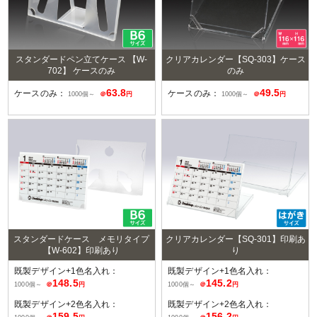
スタンダードペン立てケース 【W-
クリアカレンダー【SQ-303】ケース
702】 ケースのみ
のみ
63.8
49.5
ケースのみ：
ケースのみ：
1000個～
＠
円
1000個～
＠
円
スタンダードケース メモリタイプ
クリアカレンダー【SQ-301】印刷あ
【W-602】印刷あり
り
既製デザイン+1色名入れ：
既製デザイン+1色名入れ：
148.5
145.2
1000個～
＠
円
1000個～
＠
円
既製デザイン+2色名入れ：
既製デザイン+2色名入れ：
159.5
156.2