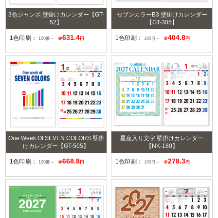
3色ジャンボ 壁掛けカレンダー【GT-
セブンカラーB3 壁掛けカレンダー
52】
【GT-305】
631.4
404.8
1色印刷：
1色印刷：
100冊～
＠
円
100冊～
＠
円
One Week Of SEVEN COLORS 壁掛
星座入り文字 壁掛けカレンダー
けカレンダー【GT-505】
【NK-180】
668.8
278.3
1色印刷：
1色印刷：
100冊～
＠
円
100冊～
＠
円