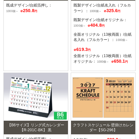
既成デザイン/台紙箔押し：
既製デザイン/台紙名入れ（フルカ
250.8
325.6
ラー）：
1000個～
＠
円
1000個～
＠
円
既製デザイン/台紙オリジナル：
404.8
1000個～
＠
円
全面オリジナル（13枚両面）/台紙
名入れ（フルカラー）：
1000個～
619.3
＠
円
全面オリジナル（13枚両面）/台紙
650.1
オリジナル：
1000個～
＠
円
【B6サイズ】リング式カレンダー
クラフトスケジュール 壁掛けカレン
【R-201C-BK】 黒
ダー【SG-296】