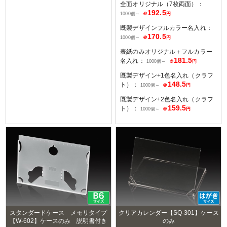
全面オリジナル（7枚両面）：
192.5
1000個～
＠
円
既製デザインフルカラー名入れ：
170.5
1000個～
＠
円
表紙のみオリジナル＋フルカラー
181.5
名入れ：
1000個～
＠
円
既製デザイン+1色名入れ（クラフ
148.5
ト）：
1000個～
＠
円
既製デザイン+2色名入れ（クラフ
159.5
ト）：
1000個～
＠
円
スタンダードケース メモリタイプ
クリアカレンダー【SQ-301】ケース
【W-602】ケースのみ 説明書付き
のみ