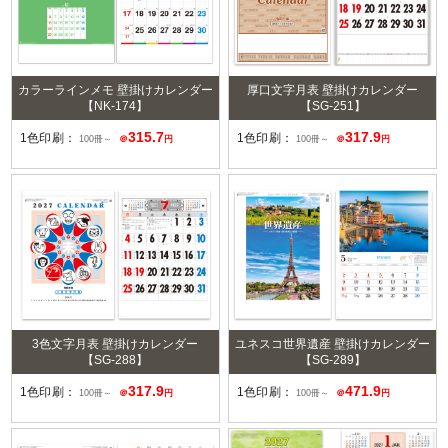
カラーラインメモ 壁掛けカレンダー
厚口文字月表 壁掛けカレンダー
【NK-174】
【SG-251】
315.7
317.9
1色印刷：
1色印刷：
100冊～
＠
円
100冊～
＠
円
3色文字月表 壁掛けカレンダー
ユネスコ世界遺産 壁掛けカレンダー
【SG-288】
【SG-289】
317.9
471.9
1色印刷：
1色印刷：
100冊～
＠
円
100冊～
＠
円