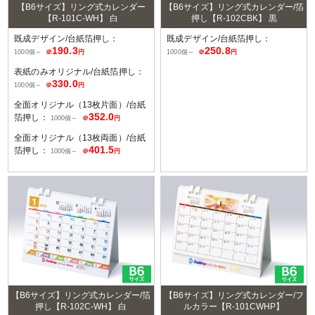
【B6サイズ】リング式カレンダー
【B6サイズ】リング式カレンダー/箔
【R-101C-WH】 白
押し【R-102CBK】 黒
既成デザイン/台紙箔押し：
既成デザイン/台紙箔押し：
190.3
250.8
1000個～
＠
円
1000個～
＠
円
表紙のみオリジナル/台紙箔押し：
330.0
1000個～
＠
円
全面オリジナル（13枚片面）/台紙
352.0
箔押し：
1000個～
＠
円
全面オリジナル（13枚両面）/台紙
401.5
箔押し：
1000個～
＠
円
【B6サイズ】リング式カレンダー/箔
【B6サイズ】リング式カレンダー/フ
押し【R-102C-WH】 白
ルカラー【R-101CWHP】