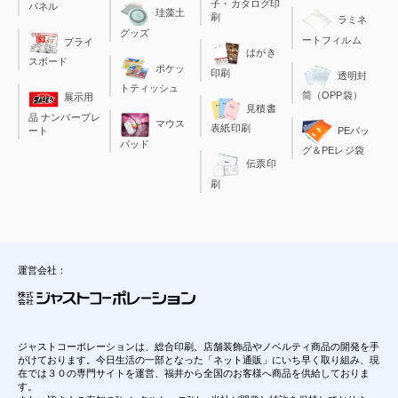
子・カタログ印
パネル
珪藻土
刷
ラミネ
グッズ
ートフィルム
プライ
はがき
スボード
ポケッ
印刷
透明封
トティッシュ
筒（OPP袋）
展示用
見積書
品 ナンバープレ
マウス
表紙印刷
ート
PEバッ
パッド
グ＆PEレジ袋
伝票印
刷
運営会社：
ジャストコーポレーションは、総合印刷、店舗装飾品やノベルティ商品の開発を手
がけております。今日生活の一部となった「ネット通販」にいち早く取り組み、現
在では３０の専門サイトを運営、福井から全国のお客様へ商品を供給しておりま
す。