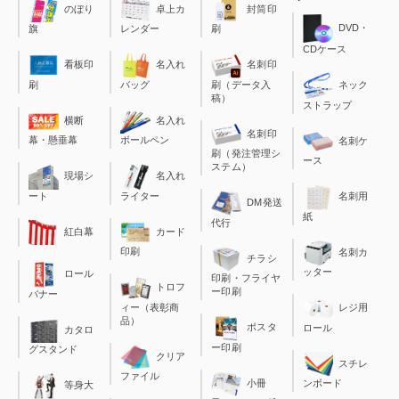
のぼり
卓上カ
封筒印
DVD・
旗
レンダー
刷
CDケース
看板印
名入れ
名刺印
刷
バッグ
刷（データ入
ネック
稿）
ストラップ
横断
名入れ
名刺印
幕・懸垂幕
ボールペン
名刺ケ
刷（発注管理シ
ース
ステム）
現場シ
名入れ
ート
ライター
名刺用
DM発送
紙
代行
カード
紅白幕
印刷
名刺カ
チラシ
ッター
ロール
印刷・フライヤ
トロフ
ー印刷
バナー
ィー（表彰商
レジ用
品）
ポスタ
ロール
カタロ
ー印刷
グスタンド
クリア
スチレ
ファイル
小冊
ンボード
等身大