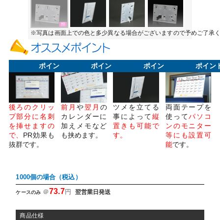
※写真は画面上での色と多少異なる場合がございますので予めご了承
ポイント1
ポイント2
ポイント3
ポイン
後ろのクリッ
前月
や
翌月
の
ツメを立てる
両面テープを
プ部分に名刺
カレンダーに
事によって
縦
使って
パソコ
を挿せますの
加えメモなど
置きも可能で
ンのモニター
で、
PR効果も
も挟めます。
す。
等にも設置可
抜群です。
能
です。
1000個の場合（税込）
73.7
＠
円
翌営業日発送
ケースのみ
商品仕様