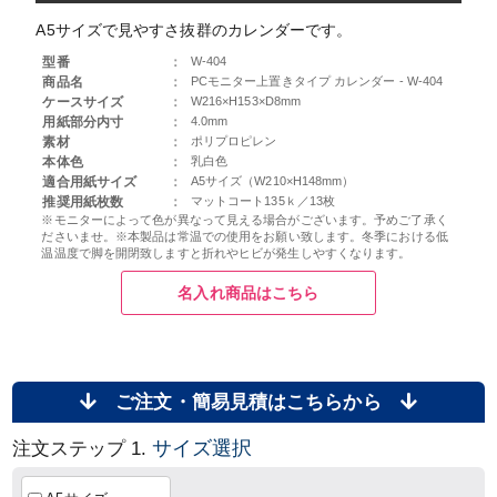
A5サイズで見やすさ抜群のカレンダーです。
型番
：
W-404
商品名
：
PCモニター上置きタイプ カレンダー - W-404
ケースサイズ
：
W216×H153×D8mm
用紙部分内寸
：
4.0mm
素材
：
ポリプロピレン
本体色
：
乳白色
適合用紙サイズ
：
A5サイズ（W210×H148mm）
推奨用紙枚数
：
マットコート135ｋ／13枚
※モニターによって色が異なって見える場合がございます。予めご了承く
ださいませ。※本製品は
常温での使用
をお願い致します。冬季における低
温温度で脚を開閉致しますと折れやヒビが発生しやすくなります。
名入れ商品はこちら
ご注文・簡易見積はこちらから
サイズ選択
注文ステップ 1.