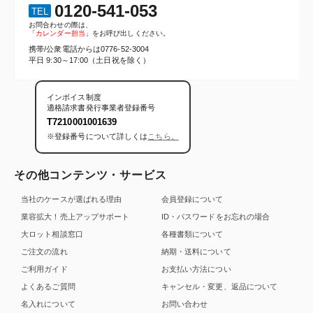
0120-541-053
TEL
お問合わせの際は、
「
カレンダー担当
」をお呼び出しください。
携帯/公衆電話からは
0776-52-3004
平日 9:30～17:00（土日祝を除く）
インボイス制度
適格請求書発行事業者登録番号
T7210001001639
※登録番号について詳しくは
こちら。
その他コンテンツ・サービス
当社のケースが選ばれる理由
会員登録について
業容拡大！売上アップサポート
ID・パスワードをお忘れの場合
大ロット相談窓口
各種書類について
ご注文の流れ
納期・送料について
ご利用ガイド
お支払い方法につい
よくあるご質問
キャンセル・変更、返品について
名入れについて
お問い合わせ