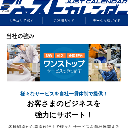
カテゴリで探す
ご利用ガイド
データ入稿ガイド
納期・送料について
よくあるご質問
サンプル請求
当社の強み
様々なサービスを自社一貫体制で提供！
お客さまのビジネスを
強力にサポート！
各種印刷から発送代行まで様々なサービスを自社展開する