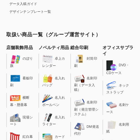
データ入稿ガイド
デザインテンプレート一覧
取扱い商品一覧（グループ運営サイト）
店舗装飾用品
ノベルティ用品
総合印刷
オフィスサプラ
イ
のぼり
卓上カ
封筒印
DVD・
旗
レンダー
刷
CDケース
看板印
名入れ
名刺印
刷
バッグ
刷（データ入
ネック
稿）
ストラップ
横断
名入れ
名刺印
幕・懸垂幕
ボールペン
名刺ケ
刷（発注管理シ
ース
ステム）
現場シ
名入れ
ート
ライター
名刺用
DM発送
紙
代行
カード
紅白幕