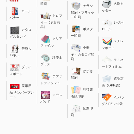
印刷
名刺カ
チラシ
ッター
ロール
印刷・フライヤ
トロフ
ー印刷
バナー
ィー（表彰商
レジ用
品）
ポスタ
ロール
カタロ
ー印刷
グスタンド
クリア
スチレ
ファイル
小冊
ンボード
等身大
子・カタログ印
パネル
珪藻土
刷
ラミネ
グッズ
ートフィルム
プライ
はがき
スボード
ポケッ
印刷
透明封
トティッシュ
筒（OPP袋）
展示用
見積書
品 ナンバープレ
マウス
表紙印刷
ート
PEバッ
パッド
グ＆PEレジ袋
伝票印
刷