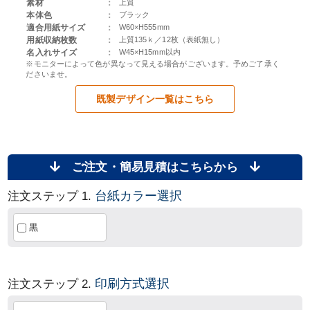
素材
：
上質
本体色
：
ブラック
適合用紙サイズ
：
W60×H555mm
用紙収納枚数
：
上質135ｋ／12枚（表紙無し）
名入れサイズ
：
W45×H15mm以内
※モニターによって色が異なって見える場合がございます。予めご了承く
ださいませ。
既製デザイン一覧はこちら
ご注文・簡易見積はこちらから
台紙カラー選択
注文ステップ 1.
黒
印刷方式選択
注文ステップ 2.