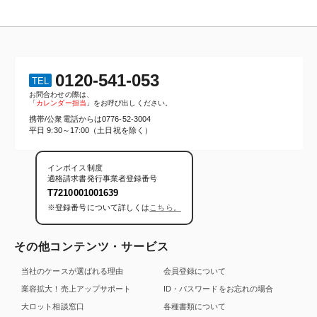
0120-541-053
TEL
お問合わせの際は、
「
カレンダー担当
」をお呼び出しください。
携帯/公衆電話からは
0776-52-3004
平日 9:30～17:00（土日祝を除く）
インボイス制度
適格請求書発行事業者登録番号
T7210001001639
※登録番号について詳しくは
こちら。
その他コンテンツ・サービス
当社のケースが選ばれる理由
会員登録について
業容拡大！売上アップサポート
ID・パスワードをお忘れの場合
大ロット相談窓口
各種書類について