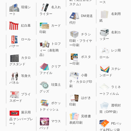
ース
ステム）
現場シ
名入れ
ート
ライター
名刺用
DM発送
紙
代行
カード
紅白幕
印刷
名刺カ
チラシ
ッター
ロール
印刷・フライヤ
トロフ
ー印刷
バナー
ィー（表彰商
レジ用
品）
ポスタ
ロール
カタロ
ー印刷
グスタンド
クリア
スチレ
ファイル
小冊
ンボード
等身大
子・カタログ印
パネル
珪藻土
刷
ラミネ
グッズ
ートフィルム
プライ
はがき
スボード
ポケッ
印刷
透明封
トティッシュ
筒（OPP袋）
展示用
見積書
品 ナンバープレ
マウス
表紙印刷
ート
PEバッ
パッド
グ＆PEレジ袋