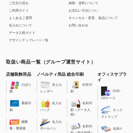
ご注文の流れ
納期・送料について
ご利用ガイド
お支払い方法につい
よくあるご質問
キャンセル・変更、返品について
名入れについて
お問い合わせ
データ入稿ガイド
デザインテンプレート一覧
取扱い商品一覧（グループ運営サイト）
店舗装飾用品
ノベルティ用品
総合印刷
オフィスサプラ
イ
のぼり
卓上カ
封筒印
DVD・
旗
レンダー
刷
CDケース
看板印
名入れ
名刺印
刷
バッグ
刷（データ入
ネック
稿）
ストラップ
横断
名入れ
名刺印
幕・懸垂幕
ボールペン
名刺ケ
刷（発注管理シ