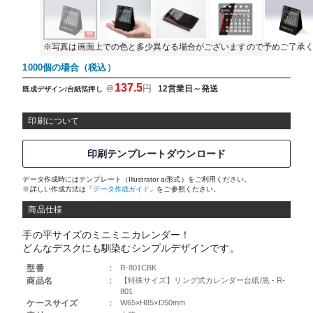
※写真は画面上での色と多少異なる場合がございますので予めご了承
1000個の場合（税込）
137.5
＠
円
12営業日～発送
既成デザイン/台紙箔押し
印刷について
印刷テンプレートダウンロード
データ作成時にはテンプレート（Illustrator ai形式）をご利用ください。
※詳しい作成方法は「
データ作成ガイド
」をご参照ください。
商品仕様
手の平サイズのミニミニカレンダー！
どんなデスクにも馴染むシンプルデザインです。
型番
：
R-801CBK
商品名
：
【特殊サイズ】リング式カレンダー台紙/黒 - R-
801
ケースサイズ
：
W65×H85×D50mm