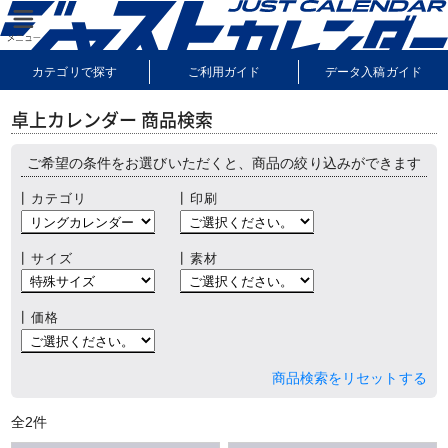
カテゴリで探す
ご利用ガイド
データ入稿ガイド
納期・送料について
よくあるご質問
サンプル請求
卓上カレンダー 商品検索
ご希望の条件をお選びいただくと、商品の絞り込みができます
┃カテゴリ
┃印刷
┃サイズ
┃素材
┃価格
商品検索をリセットする
全
2
件