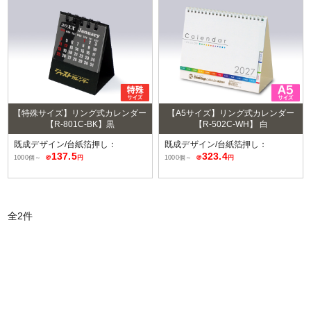
【特殊サイズ】リング式カレンダー
【A5サイズ】リング式カレンダー
【R-801C-BK】黒
【R-502C-WH】 白
既成デザイン/台紙箔押し：
既成デザイン/台紙箔押し：
137.5
323.4
1000個～
＠
円
1000個～
＠
円
全
2
件