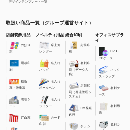
デザインテンプレート一覧
取扱い商品一覧（グループ運営サイト）
店舗装飾用品
ノベルティ用品
総合印刷
オフィスサプラ
イ
のぼり
卓上カ
封筒印
DVD・
旗
レンダー
刷
CDケース
看板印
名入れ
名刺印
刷
バッグ
刷（データ入
ネック
稿）
ストラップ
横断
名入れ
名刺印
幕・懸垂幕
ボールペン
名刺ケ
刷（発注管理シ
ース
ステム）
現場シ
名入れ
ート
ライター
名刺用
DM発送
紙
代行
カード
紅白幕
印刷
名刺カ
チラシ