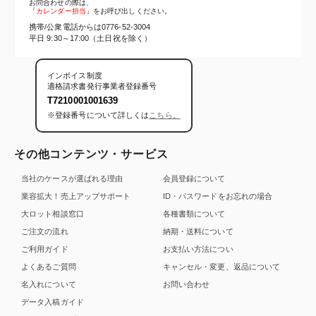
お問合わせの際は、
「
カレンダー担当
」をお呼び出しください。
携帯/公衆電話からは
0776-52-3004
平日 9:30～17:00（土日祝を除く）
インボイス制度
適格請求書発行事業者登録番号
T7210001001639
※登録番号について詳しくは
こちら。
その他コンテンツ・サービス
当社のケースが選ばれる理由
会員登録について
業容拡大！売上アップサポート
ID・パスワードをお忘れの場合
大ロット相談窓口
各種書類について
ご注文の流れ
納期・送料について
ご利用ガイド
お支払い方法につい
よくあるご質問
キャンセル・変更、返品について
名入れについて
お問い合わせ
データ入稿ガイド