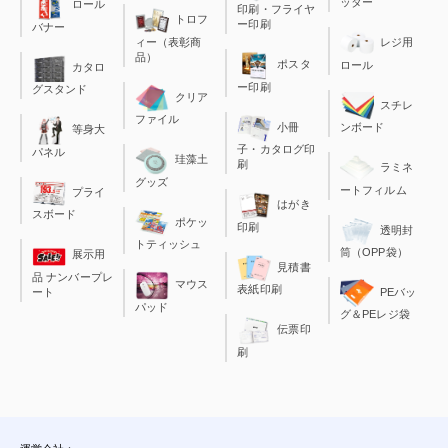
ッター
ロール
印刷・フライヤ
トロフ
ー印刷
バナー
ィー（表彰商
レジ用
品）
ポスタ
ロール
カタロ
ー印刷
グスタンド
クリア
スチレ
ファイル
小冊
ンボード
等身大
子・カタログ印
パネル
珪藻土
刷
ラミネ
グッズ
ートフィルム
プライ
はがき
スボード
ポケッ
印刷
透明封
トティッシュ
筒（OPP袋）
展示用
見積書
品 ナンバープレ
マウス
表紙印刷
ート
PEバッ
パッド
グ＆PEレジ袋
伝票印
刷