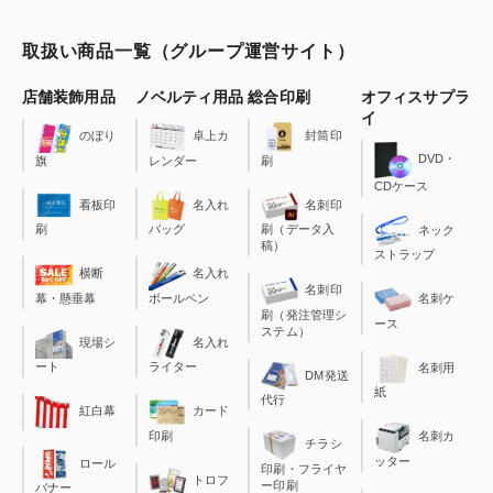
取扱い商品一覧（グループ運営サイト）
店舗装飾用品
ノベルティ用品
総合印刷
オフィスサプラ
イ
のぼり
卓上カ
封筒印
DVD・
旗
レンダー
刷
CDケース
看板印
名入れ
名刺印
刷
バッグ
刷（データ入
ネック
稿）
ストラップ
横断
名入れ
名刺印
幕・懸垂幕
ボールペン
名刺ケ
刷（発注管理シ
ース
ステム）
現場シ
名入れ
ート
ライター
名刺用
DM発送
紙
代行
カード
紅白幕
印刷
名刺カ
チラシ
ッター
ロール
印刷・フライヤ
トロフ
ー印刷
バナー