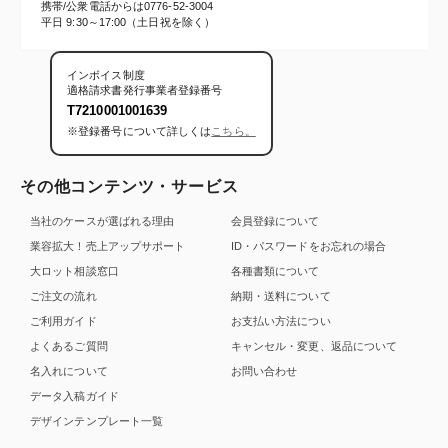
携帯/公衆電話からは
0776-52-3004
平日 9:30～17:00（土日祝を除く）
インボイス制度
適格請求書発行事業者登録番号
T7210001001639
※登録番号について詳しくは
こちら。
その他コンテンツ・サービス
当社のケースが選ばれる理由
会員登録について
業容拡大！売上アップサポート
ID・パスワードをお忘れの場合
大ロット相談窓口
各種書類について
ご注文の流れ
納期・送料について
ご利用ガイド
お支払い方法につい
よくあるご質問
キャンセル・変更、返品について
名入れについて
お問い合わせ
データ入稿ガイド
デザインテンプレート一覧