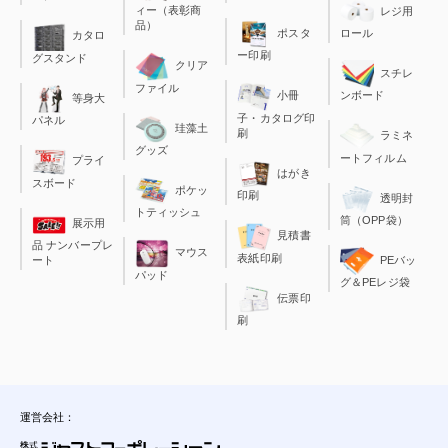
ィー（表彰商
レジ用
品）
ポスタ
ロール
カタロ
ー印刷
グスタンド
クリア
スチレ
ファイル
小冊
ンボード
等身大
子・カタログ印
パネル
珪藻土
刷
ラミネ
グッズ
ートフィルム
プライ
はがき
スボード
ポケッ
印刷
透明封
トティッシュ
筒（OPP袋）
展示用
見積書
品 ナンバープレ
マウス
表紙印刷
ート
PEバッ
パッド
グ＆PEレジ袋
伝票印
刷
運営会社：