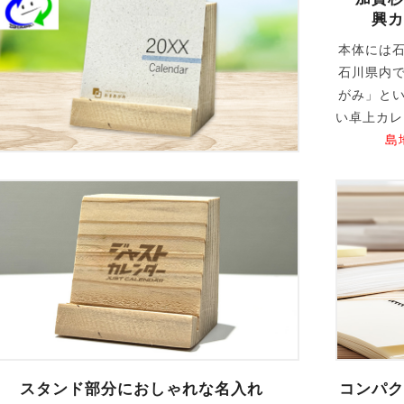
興カ
本体には
石川県内
がみ」と
い卓上カ
島
スタンド部分におしゃれな名入れ
コンパク