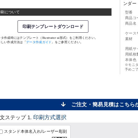
ンダー
印刷について
型番
商品コ
商品名
印刷テンプレートダウンロード
ケース
タ作成時にはテンプレート（Illustrator ai形式）をご利用ください。
素材
詳しい作成方法は「
データ作成ガイド
」をご参照ください。
用紙サ
用紙枚
本体色
※モニ
予めご
ご注文・簡易見積はこち
印刷方式選択
文ステップ 1.
スタンド本体名入れ/レーザー彫刻