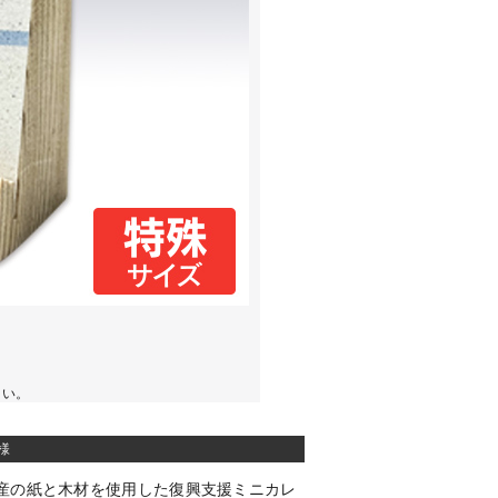
さい。
様
産の紙と木材を使用した復興支援ミニカレ