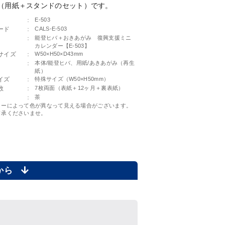
（用紙＋スタンドのセット）です。
：
E-503
ード
：
CALS-E-503
：
能登ヒバ＋おきあがみ 復興支援ミニ
カレンダー【E-503】
サイズ
：
W50×H50×D43mm
：
本体/能登ヒバ、用紙/あきあがみ（再生
紙）
イズ
：
特殊サイズ（W50×H50mm）
数
：
7枚両面（表紙＋12ヶ月＋裏表紙）
：
茶
ターによって色が異なって見える場合がございます。
了承くださいませ。
らから