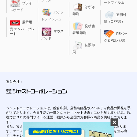
ートフィルム
プライ
はがき
スボード
ポケッ
印刷
透明封
トティッシュ
筒（OPP袋）
展示用
見積書
品 ナンバープレ
マウス
表紙印刷
ート
PEバッ
パッド
グ＆PEレジ袋
伝票印
刷
運営会社：
ジャストコーポレーションは、総合印刷、店舗装飾品やノベルティ商品の開発を手
がけております。今日生活の一部となった「ネット通販」にいち早く取り組み、現
在では３０の専門サイトを運営、福井から全国のお客様へ商品を供給しておりま
す。
また、皆さんご存知の”レンタルケース”は、当社が開発し特許を保持しておりま
す。ケースの開発が様々な事業展開をするきっかけとなり、「０から１を生み出
す」チャレンジ精神は、当社の理念となっております。