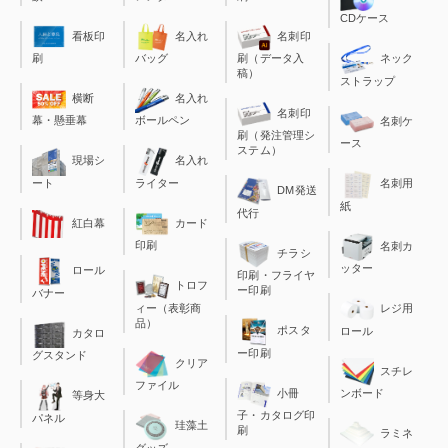
CDケース
看板印
名入れ
名刺印
刷
バッグ
刷（データ入
ネック
稿）
ストラップ
横断
名入れ
名刺印
幕・懸垂幕
ボールペン
名刺ケ
刷（発注管理シ
ース
ステム）
現場シ
名入れ
ート
ライター
名刺用
DM発送
紙
代行
カード
紅白幕
印刷
名刺カ
チラシ
ッター
ロール
印刷・フライヤ
トロフ
ー印刷
バナー
ィー（表彰商
レジ用
品）
ポスタ
ロール
カタロ
ー印刷
グスタンド
クリア
スチレ
ファイル
小冊
ンボード
等身大
子・カタログ印
パネル
珪藻土
刷
ラミネ
グッズ