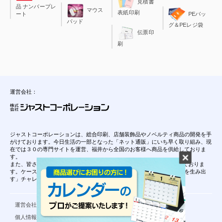
見積書
品 ナンバープレ
マウス
表紙印刷
ート
PEバッ
パッド
グ＆PEレジ袋
伝票印
刷
運営会社：
ジャストコーポレーションは、総合印刷、店舗装飾品やノベルティ商品の開発を手
がけております。今日生活の一部となった「ネット通販」にいち早く取り組み、現
在では３０の専門サイトを運営、福井から全国のお客様へ商品を供給しておりま
す。
また、皆さんご存知の”レンタルケース”は、当社が開発し特許を保持しておりま
す。ケースの開発が様々な事業展開をするきっかけとなり、「０から１を生み出
す」チャレンジ精神は、当社の理念となっております。
運営会社について
ご利用規約
個人情報保護方針
特定商取引法に基づく表記