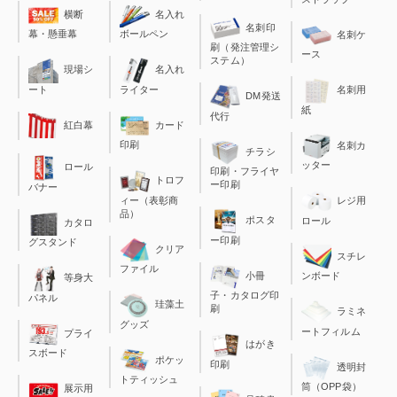
横断
名入れ
名刺印
幕・懸垂幕
ボールペン
名刺ケ
刷（発注管理シ
ース
ステム）
現場シ
名入れ
ート
ライター
名刺用
DM発送
紙
代行
カード
紅白幕
印刷
名刺カ
チラシ
ッター
ロール
印刷・フライヤ
トロフ
ー印刷
バナー
ィー（表彰商
レジ用
品）
ポスタ
ロール
カタロ
ー印刷
グスタンド
クリア
スチレ
ファイル
小冊
ンボード
等身大
子・カタログ印
パネル
珪藻土
刷
ラミネ
グッズ
ートフィルム
プライ
はがき
スボード
ポケッ
印刷
透明封
トティッシュ
筒（OPP袋）
展示用