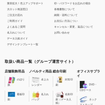
業容拡大！売上アップサポート
ID・パスワードをお忘れの場合
大ロット相談窓口
各種書類について
ご注文の流れ
納期・送料について
ご利用ガイド
お支払い方法につい
よくあるご質問
キャンセル・変更、返品について
名入れについて
お問い合わせ
データ入稿ガイド
デザインテンプレート一覧
取扱い商品一覧（グループ運営サイト）
店舗装飾用品
ノベルティ用品
総合印刷
オフィスサプラ
イ
のぼり
卓上カ
封筒印
DVD・
旗
レンダー
刷
CDケース
看板印
名入れ
名刺印
刷
バッグ
刷（データ入
ネック
稿）
ストラップ