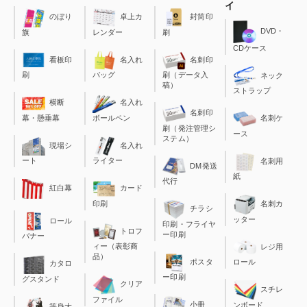
イ
のぼり
卓上カ
封筒印
DVD・
旗
レンダー
刷
CDケース
看板印
名入れ
名刺印
刷
バッグ
刷（データ入
ネック
稿）
ストラップ
横断
名入れ
名刺印
幕・懸垂幕
ボールペン
名刺ケ
刷（発注管理シ
ース
ステム）
現場シ
名入れ
ート
ライター
名刺用
DM発送
紙
代行
カード
紅白幕
印刷
名刺カ
チラシ
ッター
ロール
印刷・フライヤ
トロフ
ー印刷
バナー
ィー（表彰商
レジ用
品）
ポスタ
ロール
カタロ
ー印刷
グスタンド
クリア
スチレ
ファイル
小冊
ンボード
等身大