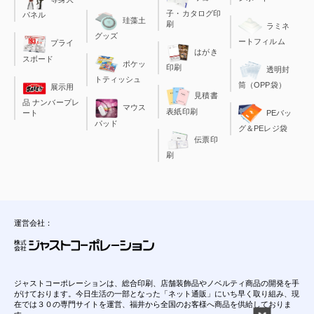
子・カタログ印
パネル
珪藻土
刷
ラミネ
グッズ
ートフィルム
プライ
はがき
スボード
ポケッ
印刷
透明封
トティッシュ
筒（OPP袋）
展示用
見積書
品 ナンバープレ
マウス
表紙印刷
ート
PEバッ
パッド
グ＆PEレジ袋
伝票印
刷
運営会社：
ジャストコーポレーションは、総合印刷、店舗装飾品やノベルティ商品の開発を手
がけております。今日生活の一部となった「ネット通販」にいち早く取り組み、現
在では３０の専門サイトを運営、福井から全国のお客様へ商品を供給しておりま