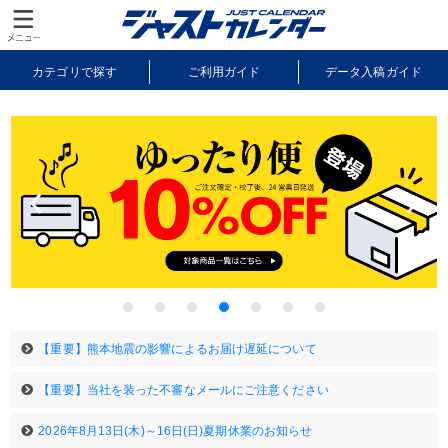
カテゴリで探す
ご利用ガイド
データ入稿ガイド
納期・送料について
よくあるご質問
サンプル請求
Previous
Next
1
2
3
4
5
6
7
【重要】熊本地震の影響によるお届け遅延について
【重要】当社を装った不審なメールにご注意ください
2026年8月13日(木)～16日(日)夏期休業のお知らせ