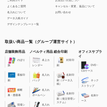
ご利用ガイド
お支払い方法につい
よくあるご質問
キャンセル・変更、返品について
名入れについて
お問い合わせ
データ入稿ガイド
デザインテンプレート一覧
取扱い商品一覧（グループ運営サイト）
店舗装飾用品
ノベルティ用品
総合印刷
オフィスサプラ
イ
のぼり
卓上カ
封筒印
DVD・
旗
レンダー
刷
CDケース
看板印
名入れ
名刺印
刷
バッグ
刷（データ入
ネック
稿）
ストラップ
横断
名入れ
名刺印
幕・懸垂幕
ボールペン
名刺ケ
刷（発注管理シ
ース
ステム）
現場シ
名入れ