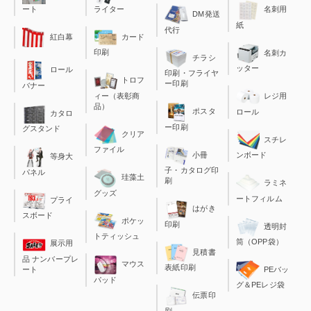
ート
ライター
名刺用
DM発送
紙
代行
カード
紅白幕
印刷
名刺カ
チラシ
ッター
ロール
印刷・フライヤ
トロフ
ー印刷
バナー
ィー（表彰商
レジ用
品）
ポスタ
ロール
カタロ
ー印刷
グスタンド
クリア
スチレ
ファイル
小冊
ンボード
等身大
子・カタログ印
パネル
珪藻土
刷
ラミネ
グッズ
ートフィルム
プライ
はがき
スボード
ポケッ
印刷
透明封
トティッシュ
筒（OPP袋）
展示用
見積書
品 ナンバープレ
マウス
表紙印刷
ート
PEバッ
パッド
グ＆PEレジ袋
伝票印
刷