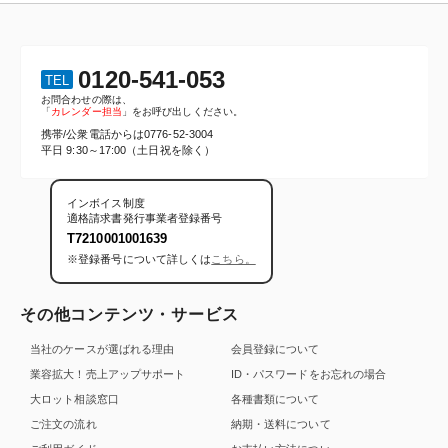
0120-541-053
TEL
お問合わせの際は、
「
カレンダー担当
」をお呼び出しください。
携帯/公衆電話からは
0776-52-3004
平日 9:30～17:00（土日祝を除く）
インボイス制度
適格請求書発行事業者登録番号
T7210001001639
※登録番号について詳しくは
こちら。
その他コンテンツ・サービス
当社のケースが選ばれる理由
会員登録について
業容拡大！売上アップサポート
ID・パスワードをお忘れの場合
大ロット相談窓口
各種書類について
ご注文の流れ
納期・送料について