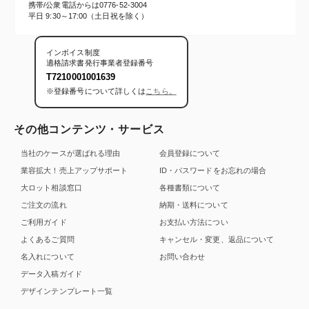
携帯/公衆電話からは
0776-52-3004
平日 9:30～17:00（土日祝を除く）
インボイス制度
適格請求書発行事業者登録番号
T7210001001639
※登録番号について詳しくは
こちら。
その他コンテンツ・サービス
当社のケースが選ばれる理由
会員登録について
業容拡大！売上アップサポート
ID・パスワードをお忘れの場合
大ロット相談窓口
各種書類について
ご注文の流れ
納期・送料について
ご利用ガイド
お支払い方法につい
よくあるご質問
キャンセル・変更、返品について
名入れについて
お問い合わせ
データ入稿ガイド
デザインテンプレート一覧