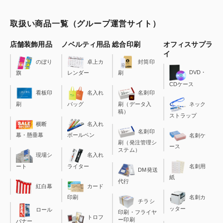
取扱い商品一覧（グループ運営サイト）
店舗装飾用品
ノベルティ用品
総合印刷
オフィスサプラ
イ
のぼり
卓上カ
封筒印
DVD・
旗
レンダー
刷
CDケース
看板印
名入れ
名刺印
刷
バッグ
刷（データ入
ネック
稿）
ストラップ
横断
名入れ
名刺印
幕・懸垂幕
ボールペン
名刺ケ
刷（発注管理シ
ース
ステム）
現場シ
名入れ
ート
ライター
名刺用
DM発送
紙
代行
カード
紅白幕
印刷
名刺カ
チラシ
ッター
ロール
印刷・フライヤ
トロフ
ー印刷
バナー