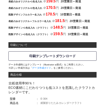
159.5
＠
円
20営業日～発送
表紙のみオリジナル+1色名入れ
170.5
＠
円
20営業日～発送
表紙のみオリジナル+2色名入れ
170.5
＠
円
10営業日～発送
既製デザインフルカラー名入れ
181.5
＠
円
20営業日～発送
表紙のみオリジナル＋フルカラー名入れ
148.5
＠
円
10営業日～発送
既製デザイン+1色名入れ（クラフト）
159.5
＠
円
10営業日～発送
既製デザイン+2色名入れ（クラフト）
印刷について
印刷テンプレートダウンロード
データ作成時にはテンプレート（Illustrator ai形式）をご利用ください。
※詳しい作成方法は「
データ作成ガイド
」をご参照ください。
商品仕様
古紙使用率90％！
ECO素材にこだわりつつも低コストを意識したクラフトカ
レンダーです。
型番
：
E-304
商品名
：
紙製折りたたみカレンダークラフト