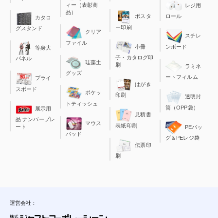
ィー（表彰商
レジ用
品）
ポスタ
ロール
カタロ
ー印刷
グスタンド
クリア
スチレ
ファイル
小冊
ンボード
等身大
子・カタログ印
パネル
珪藻土
刷
ラミネ
グッズ
ートフィルム
プライ
はがき
スボード
ポケッ
印刷
透明封
トティッシュ
筒（OPP袋）
展示用
見積書
品 ナンバープレ
マウス
表紙印刷
ート
PEバッ
パッド
グ＆PEレジ袋
伝票印
刷
運営会社：