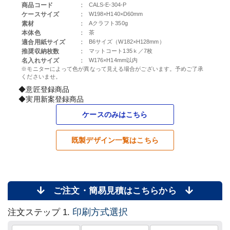
商品コード
：
CALS-E-304-P
ケースサイズ
：
W198×H140×D60mm
素材
：
Aクラフト350g
本体色
：
茶
適合用紙サイズ
：
B6サイズ（W182×H128mm）
推奨収納枚数
：
マットコート135ｋ／7枚
名入れサイズ
：
W176×H14mm以内
※モニターによって色が異なって見える場合がございます。予めご了承
くださいませ。
◆意匠登録商品
◆実用新案登録商品
ケースのみはこちら
既製デザイン一覧はこちら
ご注文・簡易見積はこちらから
印刷方式選択
注文ステップ 1.