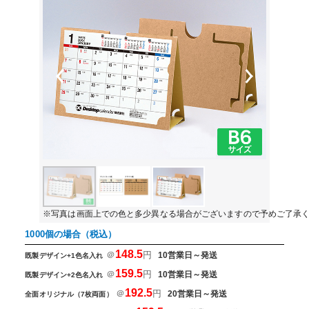
Previous
Next
※写真は画面上での色と多少異なる場合がございますので予めご了承
1000個の場合（税込）
148.5
＠
円
10営業日～発送
既製デザイン+1色名入れ
159.5
＠
円
10営業日～発送
既製デザイン+2色名入れ
192.5
＠
円
20営業日～発送
全面オリジナル（7枚両面）