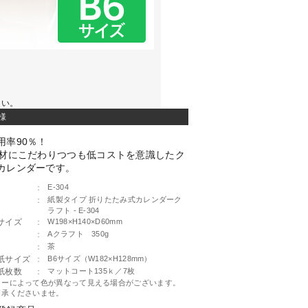
さい。
様
用率90％！
素材にこだわりつつも低コストを意識したク
カレンダーです。
：
E-304
：
紙製タイプ 折りたたみ式カレンダーク
ラフト - E-304
サイズ
：
W198×H140×D60mm
：
Aクラフト 350g
：
茶
紙サイズ
：
B6サイズ（W182×H128mm）
紙枚数
：
マットコート135ｋ／7枚
ターによって色が異なって見える場合がございます。
了承くださいませ。