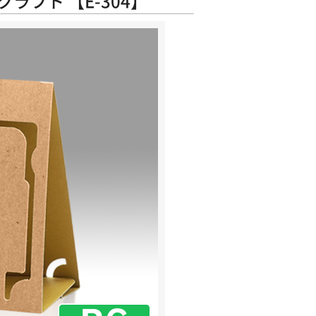
フト 【E-304】