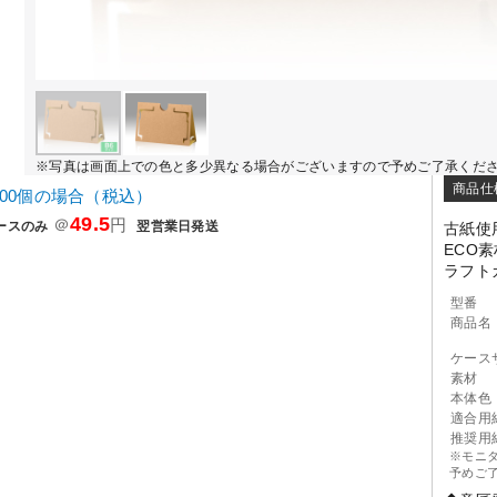
※写真は画面上での色と多少異なる場合がございますので予めご了承くだ
商品仕
000個の場合（税込）
49.5
＠
円
ースのみ
翌営業日発送
古紙使
ECO
ラフト
型番
商品名
ケース
素材
本体色
適合用
推奨用
※モニ
予めご