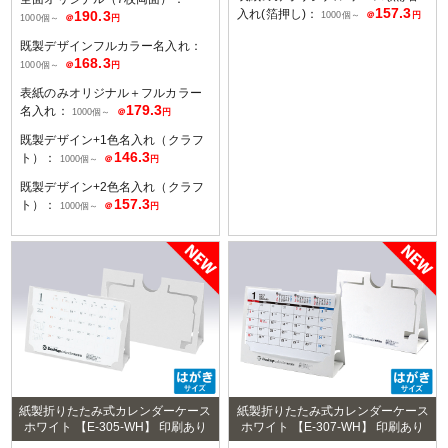
157.3
入れ(箔押し)：
190.3
1000個～
＠
円
1000個～
＠
円
既製デザインフルカラー名入れ：
168.3
1000個～
＠
円
表紙のみオリジナル＋フルカラー
179.3
名入れ：
1000個～
＠
円
既製デザイン+1色名入れ（クラフ
146.3
ト）：
1000個～
＠
円
既製デザイン+2色名入れ（クラフ
157.3
ト）：
1000個～
＠
円
紙製折りたたみ式カレンダーケース
紙製折りたたみ式カレンダーケース
ホワイト 【E-305-WH】 印刷あり
ホワイト 【E-307-WH】 印刷あり