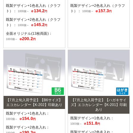
既製デザイン+1色名入れ（クラフ
既製デザイン+2色名入れ（クラフ
134.2
157.3
ト）：
ト）：
1000個～
＠
円
1000個～
＠
円
既製デザイン+2色名入れ（クラフ
145.2
ト）：
1000個～
＠
円
全面オリジナル(13枚両面)：
200.2
1000個～
＠
円
【7月上旬入荷予定】【B6サイズ】
【7月上旬入荷予定】【ハガキサイ
エコカレンダー【K-202】印刷あり
ズ】エコカレンダー【K-201】印刷
あり
既製デザイン+1色名入れ：
154.0
既製デザイン+1色名入れ：
1000個～
＠
円
151.8
1000個～
＠
円
既製デザイン+2色名入れ：
190.3
既製デザイン+2色名入れ：
1000個～
＠
円