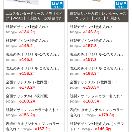
エコスタンダードケース メモリタイ
紙製折りたたみ式カレンダーケース
プ【W-502】印刷あり 説明書付き
クラフト 【E-305】印刷あり
既製デザイン+1色名入れ：
既製デザイン+1色名入れ：
134.2
146.3
1000個～
＠
円
1000個～
＠
円
既製デザイン+2色名入れ：
既製デザイン+2色名入れ：
145.2
157.3
1000個～
＠
円
1000個～
＠
円
表紙のみオリジナル+1色名入れ：
表紙のみオリジナル+1色名入れ：
145.2
157.3
1000個～
＠
円
1000個～
＠
円
表紙のみオリジナル+2色名入れ：
表紙のみオリジナル+2色名入れ：
156.2
168.3
1000個～
＠
円
1000個～
＠
円
全面オリジナル（7枚両面）：
全面オリジナル（7枚両面）：
178.2
190.3
1000個～
＠
円
1000個～
＠
円
全面オリジナル(13枚片面)：
既製デザインフルカラー名入れ：
189.2
168.3
1000個～
＠
円
1000個～
＠
円
既製デザインフルカラー名入れ：
表紙のみオリジナル＋フルカラー
156.2
179.3
名入れ：
1000個～
＠
円
1000個～
＠
円
表紙のみオリジナル＋フルカラー
既製デザイン+1色名入れ（クラフ
167.2
146.3
名入れ：
ト）：
1000個～
＠
円
1000個～
＠
円