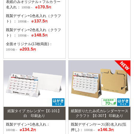
表紙のみオリジナル＋フルカラー
170.5
名入れ：
1000個～
＠
円
既製デザイン+1色名入れ（クラフ
137.5
ト）：
1000個～
＠
円
既製デザイン+2色名入れ（クラフ
148.5
ト）：
1000個～
＠
円
全面オリジナル(13枚両面)：
203.5
1000個～
＠
円
紙製タイプ カレンダー【E-101】
紙製折りたたみ式カレンダーケース
白 印刷あり
クラフト 【E-307】 印刷あり
既製デザイン+1色名入れ：
既製デザイン/ケース(茶)名入れ(箔
134.2
146.3
押し)：
1000個～
＠
円
1000個～
＠
円