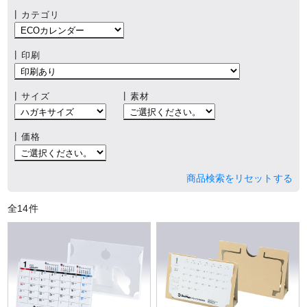
┃カテゴリ
┃印刷
┃サイズ
┃素材
┃価格
商品検索をリセットする
全
14
件