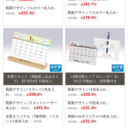
161.7
1000個～
＠
円
既製デザインフルカラー名入れ：
231.0
既製デザインフルカラー名入れ：
1000個～
＠
円
176.0
1000個～
＠
円
木製スタンド（用紙差し込みタイ
LIMEX製タイプ カレンダー【L-
プ）【E-501H】印刷あり
101】印刷あり 説明書付き
既製デザイン/ スタンド1色名入
既製デザイン+1色名入れ：
308.0
220.0
れ：
1000個～
＠
円
1000個～
＠
円
既製デザイン / スタンドレーザー
既製デザイン+2色名入れ：
341.0
231.0
名入れ：
1000個～
＠
円
1000個～
＠
円
全面オリジナル（7枚両面） / スタ
表紙のみオリジナル+1色名入れ：
231.0
ンド1色名入れ：
1000個～
1000個～
＠
円