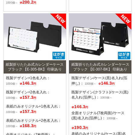
200.2
1000個～
＠
円
紙製折りたたみ式カレンダーケース
紙製折りたたみ式カレンダーケース
ブラック 【E-305-BK】 印刷あり
ブラック 【E-307-BK】 印刷あり
既製デザイン+1色名入れ：
既製デザイン/ケース(黒)名入れ(箔
146.3
146.3
押し)：
1000個～
＠
円
1000個～
＠
円
既製デザイン+2色名入れ：
既製デザイン(クラフト)/ケース(黒)
157.3
名入れ(箔押し)：
1000個～
1000個～
＠
円
表紙のみオリジナル+1色名入れ：
146.3
＠
円
157.3
1000個～
＠
円
全面オリジナル(7枚両面)/ケース
(黒)名入れ(箔押し)：
1000個～
表紙のみオリジナル+2色名入れ：
168.3
1000個～
＠
円
190.3
＠
円
表紙のみオリジナル/ケース(黒)名
全面オリジナル（7枚両面）：