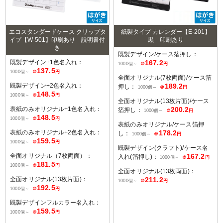
エコスタンダードケース クリップタ
紙製タイプ カレンダー【E-201】
イプ【W-501】印刷あり 説明書付
黒 印刷あり
き
既製デザイン/ケース箔押し：
既製デザイン+1色名入れ：
167.2
1000個～
＠
円
137.5
1000個～
＠
円
全面オリジナル(7枚両面)/ケース箔
既製デザイン+2色名入れ：
189.2
押し：
1000個～
＠
円
148.5
1000個～
＠
円
全面オリジナル(13枚片面)/ケース
表紙のみオリジナル+1色名入れ：
200.2
箔押し：
1000個～
＠
円
148.5
1000個～
＠
円
表紙のみオリジナル/ケース箔押
表紙のみオリジナル+2色名入れ：
178.2
し：
1000個～
＠
円
159.5
1000個～
＠
円
既製デザイン(クラフト)/ケース名
全面オリジナル（7枚両面）：
167.2
入れ(箔押し)：
1000個～
＠
円
181.5
1000個～
＠
円
全面オリジナル(13枚両面)：
全面オリジナル(13枚片面)：
211.2
1000個～
＠
円
192.5
1000個～
＠
円
既製デザインフルカラー名入れ：
159.5
1000個～
＠
円