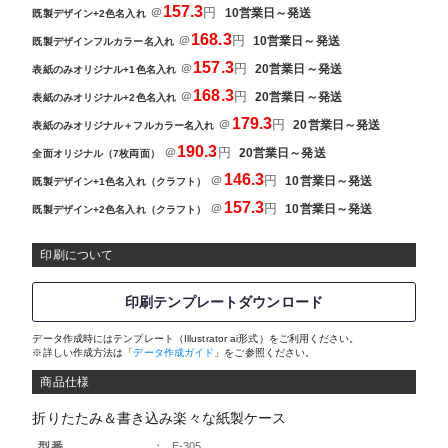
157.3
＠
円
10営業日～発送
既製デザイン+2色名入れ
168.3
＠
円
10営業日～発送
既製デザインフルカラー名入れ
157.3
＠
円
20営業日～発送
表紙のみオリジナル+1色名入れ
168.3
＠
円
20営業日～発送
表紙のみオリジナル+2色名入れ
179.3
＠
円
20営業日～発送
表紙のみオリジナル＋フルカラー名入れ
190.3
＠
円
20営業日～発送
全面オリジナル（7枚両面）
146.3
＠
円
10営業日～発送
既製デザイン+1色名入れ（クラフト）
157.3
＠
円
10営業日～発送
既製デザイン+2色名入れ（クラフト）
印刷について
印刷テンプレートダウンロード
データ作成時にはテンプレート（Illustrator ai形式）をご利用ください。
※詳しい作成方法は「
データ作成ガイド
」をご参照ください。
商品仕様
折りたたみ＆書き込み楽々な紙製ケース
型番
：
E-305