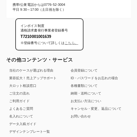
携帯/公衆電話からは
0776-52-3004
平日 9:30～17:00（土日祝を除く）
インボイス制度
適格請求書発行事業者登録番号
T7210001001639
※登録番号について詳しくは
こちら。
その他コンテンツ・サービス
当社のケースが選ばれる理由
会員登録について
業容拡大！売上アップサポート
ID・パスワードをお忘れの場合
大ロット相談窓口
各種書類について
ご注文の流れ
納期・送料について
ご利用ガイド
お支払い方法につい
よくあるご質問
キャンセル・変更、返品について
名入れについて
お問い合わせ
データ入稿ガイド
デザインテンプレート一覧