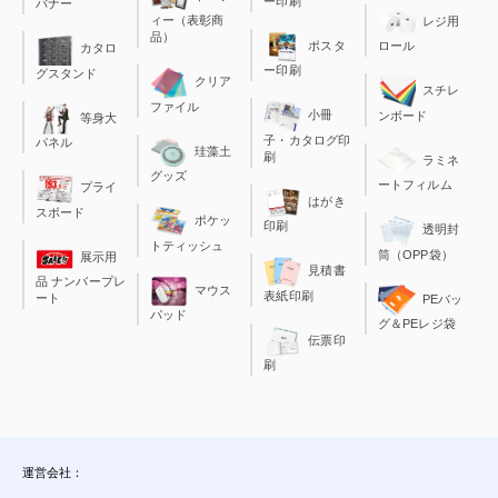
ー印刷
バナー
ィー（表彰商
レジ用
品）
ポスタ
ロール
カタロ
ー印刷
グスタンド
クリア
スチレ
ファイル
小冊
ンボード
等身大
子・カタログ印
パネル
珪藻土
刷
ラミネ
グッズ
ートフィルム
プライ
はがき
スボード
ポケッ
印刷
透明封
トティッシュ
筒（OPP袋）
展示用
見積書
品 ナンバープレ
マウス
表紙印刷
ート
PEバッ
パッド
グ＆PEレジ袋
伝票印
刷
運営会社：