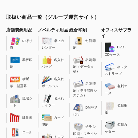
取扱い商品一覧（グループ運営サイト）
店舗装飾用品
ノベルティ用品
総合印刷
オフィスサプラ
イ
のぼり
卓上カ
封筒印
DVD・
旗
レンダー
刷
CDケース
看板印
名入れ
名刺印
刷
バッグ
刷（データ入
ネック
稿）
ストラップ
横断
名入れ
名刺印
幕・懸垂幕
ボールペン
名刺ケ
刷（発注管理シ
ース
ステム）
現場シ
名入れ
ート
ライター
名刺用
DM発送
紙
代行
カード
紅白幕
印刷
名刺カ
チラシ
ッター
ロール
印刷・フライヤ
トロフ