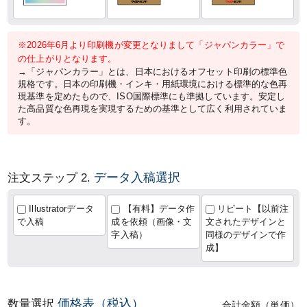
※2026年6月より印刷機が変更となりまして「ジャパンカラー」で
の仕上がりとなります。
→「ジャパンカラー」とは、日本におけるオフセット印刷の標準色
規格です。日本の印刷機・インキ・用紙環境における標準的な色再
現基準を定めたもので、ISO国際標準にも準拠しています。安定し
た高品質な色再現を実現するための基準として広く利用されていま
す。
データ入稿選択
注文ステップ 2.
Illustratorデータ
【有料】データ作
リピート【以前注
で入稿
成を依頼（画像・文
文されたデザインと
字入稿）
同様のデザインで作
成】
価格表（税込）
数量選択
合計金額（単価）