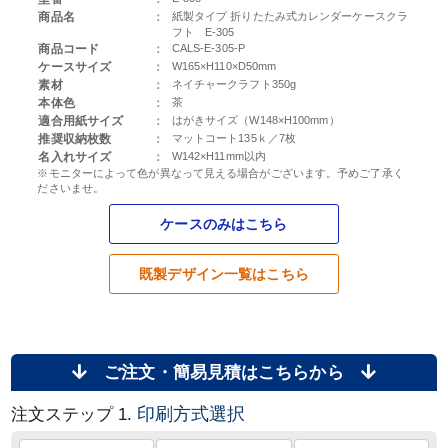
商品名
：
紙製タイプ 折りたたみ式カレンダーケースクラ
フト E-305
商品コード
：
CALS-E-305-P
ケースサイズ
：
W165×H110×D50mm
素材
：
ネイチャークラフト350g
本体色
：
茶
適合用紙サイズ
：
はがきサイズ（W148×H100mm）
推奨収納枚数
：
マットコート135ｋ／7枚
名入れサイズ
：
W142×H11mm以内
※モニターによって色が異なって見える場合がございます。予めご了承く
ださいませ。
ケースのみはこちら
既製デザイン一覧はこちら
ご注文・簡易見積はこちらから
印刷方式選択
注文ステップ 1.