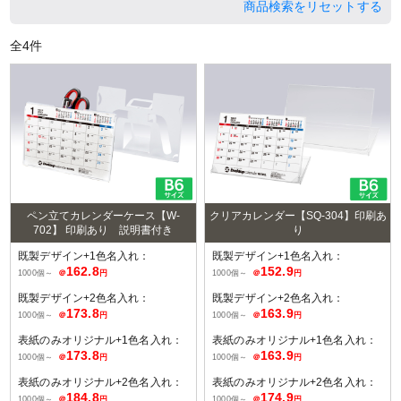
商品検索をリセットする
全
4
件
ペン立てカレンダーケース【W-
クリアカレンダー【SQ-304】印刷あ
702】 印刷あり 説明書付き
り
既製デザイン+1色名入れ：
既製デザイン+1色名入れ：
162.8
152.9
1000個～
＠
円
1000個～
＠
円
既製デザイン+2色名入れ：
既製デザイン+2色名入れ：
173.8
163.9
1000個～
＠
円
1000個～
＠
円
表紙のみオリジナル+1色名入れ：
表紙のみオリジナル+1色名入れ：
173.8
163.9
1000個～
＠
円
1000個～
＠
円
表紙のみオリジナル+2色名入れ：
表紙のみオリジナル+2色名入れ：
184.8
174.9
1000個～
＠
円
1000個～
＠
円