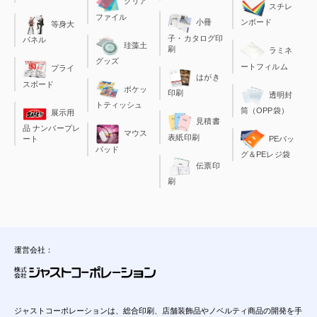
クリア
スチレ
ファイル
小冊
ンボード
等身大
子・カタログ印
パネル
珪藻土
刷
ラミネ
グッズ
ートフィルム
プライ
はがき
スボード
ポケッ
印刷
透明封
トティッシュ
筒（OPP袋）
展示用
見積書
品 ナンバープレ
マウス
表紙印刷
ート
PEバッ
パッド
グ＆PEレジ袋
伝票印
刷
運営会社：
ジャストコーポレーションは、総合印刷、店舗装飾品やノベルティ商品の開発を手