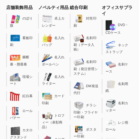
店舗装飾用品
ノベルティ用品
総合印刷
オフィスサプラ
イ
のぼり
卓上カ
封筒印
DVD・
旗
レンダー
刷
CDケース
看板印
名入れ
名刺印
刷
バッグ
刷（データ入
ネック
稿）
ストラップ
横断
名入れ
名刺印
幕・懸垂幕
ボールペン
名刺ケ
刷（発注管理シ
ース
ステム）
現場シ
名入れ
ート
ライター
名刺用
DM発送
紙
代行
カード
紅白幕
印刷
名刺カ
チラシ
ッター
ロール
印刷・フライヤ
トロフ
ー印刷
バナー
ィー（表彰商
レジ用
品）
ポスタ
ロール
カタロ
ー印刷
グスタンド