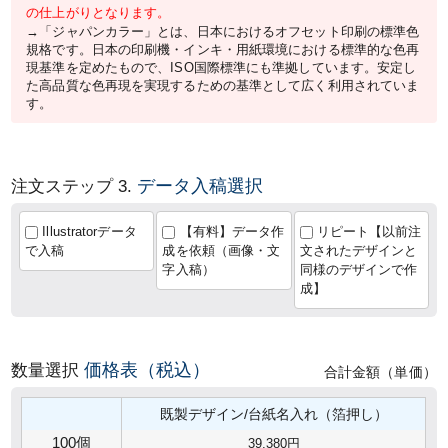
の仕上がりとなります。
→「ジャパンカラー」とは、日本におけるオフセット印刷の標準色
規格です。日本の印刷機・インキ・用紙環境における標準的な色再
現基準を定めたもので、ISO国際標準にも準拠しています。安定し
た高品質な色再現を実現するための基準として広く利用されていま
す。
データ入稿選択
注文ステップ 3.
Illustratorデータ
【有料】データ作
リピート【以前注
で入稿
成を依頼（画像・文
文されたデザインと
字入稿）
同様のデザインで作
成】
価格表（税込）
数量選択
合計金額（単価）
既製デザイン/台紙名入れ（箔押し）
100個
39,380円