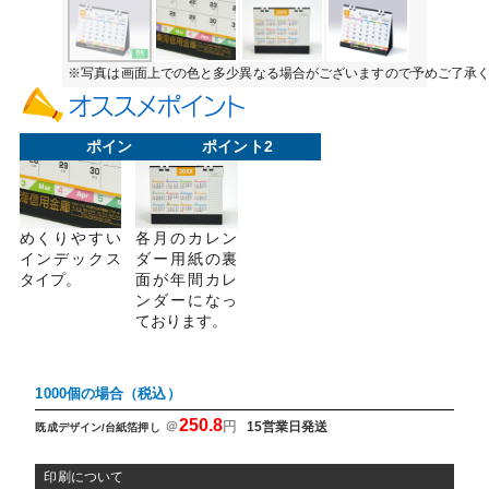
※写真は画面上での色と多少異なる場合がございますので予めご了承
ポイント1
ポイント2
めくりやすい
各月のカレン
インデックス
ダー用紙の裏
タイプ。
面が年間カレ
ンダーになっ
ております。
1000個の場合（税込）
250.8
＠
円
15営業日発送
既成デザイン/台紙箔押し
印刷について