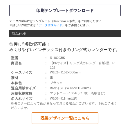
印刷テンプレートダウンロード
データ作成時にはテンプレート（Illustrator ai形式）をご利用ください。
※詳しい作成方法は「
データ作成ガイド
」をご参照ください。
商品仕様
箔押し印刷対応可能！
めくりやすいインデックス付きのリング式カレンダーです。
型番
：
R-102CBK
商品名
：
【B6サイズ】リング式カレンダー台紙/黒 - R-
102
ケースサイズ
：
W182×H152×D80mm
素材
：
紙
本体色
：
ブラック
適合用紙サイズ
：
B6サイズ（W182×H128mm）
用紙収納枚数
：
マットコート135ｋ／13枚（表紙含む）
名入れサイズ
：
W100×H11mm以内
※モニターによって色が異なって見える場合がございます。予めご了承く
ださいませ。
既製デザイン一覧はこちら