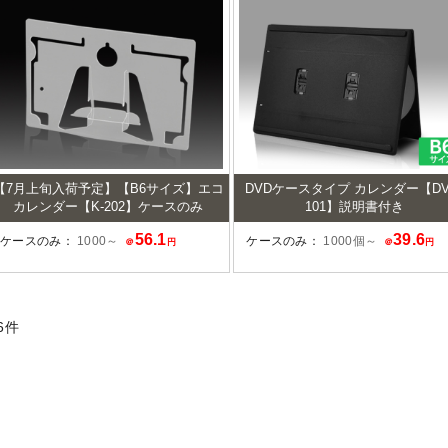
【7月上旬入荷予定】【B6サイズ】エコ
DVDケースタイプ カレンダー【DV
カレンダー【K-202】ケースのみ
101】説明書付き
56.1
39.6
ケースのみ：
1000～
ケースのみ：
1000個～
＠
円
＠
円
6
件