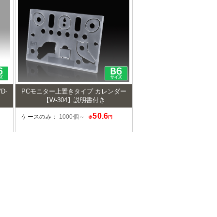
D-
PCモニター上置きタイプ カレンダー
【W-304】説明書付き
50.6
ケースのみ：
1000個～
＠
円