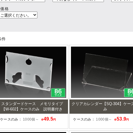
┃価格
6
件
スタンダードケース メモリタイプ
クリアカレンダー【SQ-304】ケー
【W-602】ケースのみ 説明書付き
み
49.5
53.9
ケースのみ：
1000個～
ケースのみ：
1000個～
＠
円
＠
円