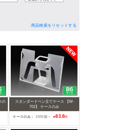
商品検索をリセットする
スの
スタンダードペン立てケース 【W-
702】 ケースのみ
63.8
ケースのみ：
1000個～
＠
円