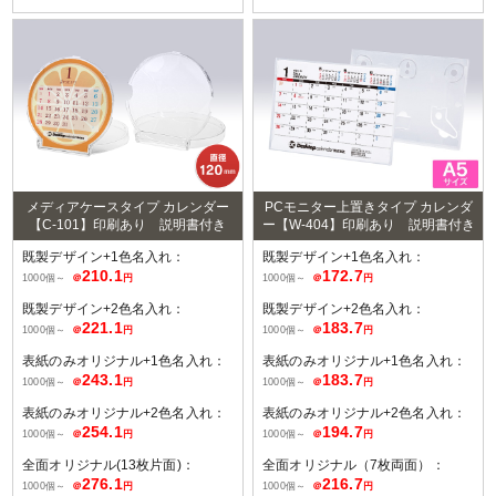
メディアケースタイプ カレンダー
PCモニター上置きタイプ カレンダ
【C-101】印刷あり 説明書付き
ー【W-404】印刷あり 説明書付き
既製デザイン+1色名入れ：
既製デザイン+1色名入れ：
210.1
172.7
1000個～
＠
円
1000個～
＠
円
既製デザイン+2色名入れ：
既製デザイン+2色名入れ：
221.1
183.7
1000個～
＠
円
1000個～
＠
円
表紙のみオリジナル+1色名入れ：
表紙のみオリジナル+1色名入れ：
243.1
183.7
1000個～
＠
円
1000個～
＠
円
表紙のみオリジナル+2色名入れ：
表紙のみオリジナル+2色名入れ：
254.1
194.7
1000個～
＠
円
1000個～
＠
円
全面オリジナル(13枚片面)：
全面オリジナル（7枚両面）：
276.1
216.7
1000個～
＠
円
1000個～
＠
円