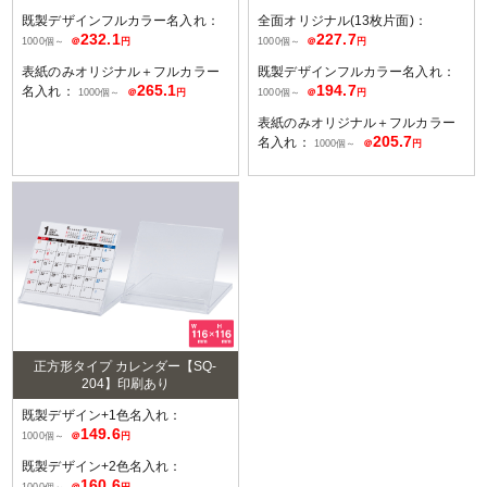
既製デザインフルカラー名入れ：
全面オリジナル(13枚片面)：
232.1
227.7
1000個～
＠
円
1000個～
＠
円
表紙のみオリジナル＋フルカラー
既製デザインフルカラー名入れ：
265.1
194.7
名入れ：
1000個～
＠
円
1000個～
＠
円
表紙のみオリジナル＋フルカラー
205.7
名入れ：
1000個～
＠
円
正方形タイプ カレンダー【SQ-
204】印刷あり
既製デザイン+1色名入れ：
149.6
1000個～
＠
円
既製デザイン+2色名入れ：
160.6
1000個～
＠
円