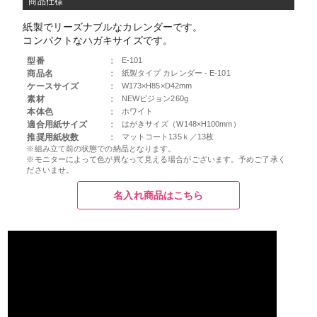
商品仕様
紙製でリーズナブルなカレンダーです。
コンパクトなハガキサイズです。
型番
：
E-101
商品名
：
紙製タイプ カレンダー - E-101
ケースサイズ
：
W173×H85×D42mm
素材
：
NEWピジョン260g
本体色
：
ホワイト
適合用紙サイズ
：
はがきサイズ（W148×H100mm）
推奨用紙枚数
：
マットコート135ｋ／13枚
※組み立て前の状態での納品となります。
※モニターによって色が異なって見える場合がございます。予めご了承く
ださいませ。
名入れ商品はこちら