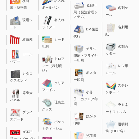
横断
名入れ
名刺印
幕・懸垂幕
ボールペン
名刺ケ
刷（発注管理シ
ース
ステム）
現場シ
名入れ
ート
ライター
名刺用
DM発送
紙
代行
カード
紅白幕
印刷
名刺カ
チラシ
ッター
ロール
印刷・フライヤ
トロフ
ー印刷
バナー
ィー（表彰商
レジ用
品）
ポスタ
ロール
カタロ
ー印刷
グスタンド
クリア
スチレ
ファイル
小冊
ンボード
等身大
子・カタログ印
パネル
珪藻土
刷
ラミネ
グッズ
ートフィルム
プライ
はがき
スボード
ポケッ
印刷
透明封
トティッシュ
筒（OPP袋）
展示用
見積書
品 ナンバープレ