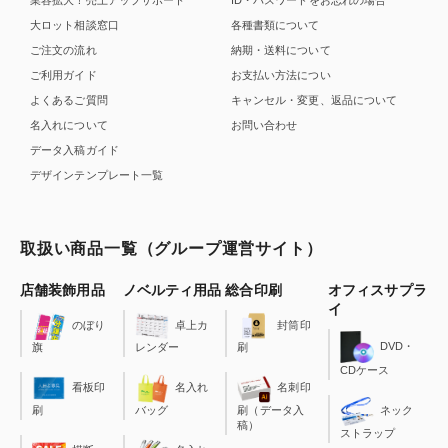
業容拡大！売上アップサポート
ID・パスワードをお忘れの場合
大ロット相談窓口
各種書類について
ご注文の流れ
納期・送料について
ご利用ガイド
お支払い方法につい
よくあるご質問
キャンセル・変更、返品について
名入れについて
お問い合わせ
データ入稿ガイド
デザインテンプレート一覧
取扱い商品一覧（グループ運営サイト）
店舗装飾用品
ノベルティ用品
総合印刷
オフィスサプラ
イ
のぼり
卓上カ
封筒印
DVD・
旗
レンダー
刷
CDケース
看板印
名入れ
名刺印
刷
バッグ
刷（データ入
ネック
稿）
ストラップ