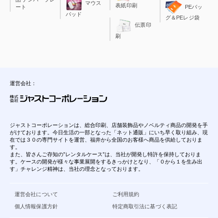
マウス
表紙印刷
ート
PEバッ
パッド
グ＆PEレジ袋
伝票印
刷
運営会社：
ジャストコーポレーションは、総合印刷、店舗装飾品やノベルティ商品の開発を手
がけております。今日生活の一部となった「ネット通販」にいち早く取り組み、現
在では３０の専門サイトを運営、福井から全国のお客様へ商品を供給しておりま
す。
また、皆さんご存知の”レンタルケース”は、当社が開発し特許を保持しておりま
す。ケースの開発が様々な事業展開をするきっかけとなり、「０から１を生み出
す」チャレンジ精神は、当社の理念となっております。
運営会社について
ご利用規約
個人情報保護方針
特定商取引法に基づく表記