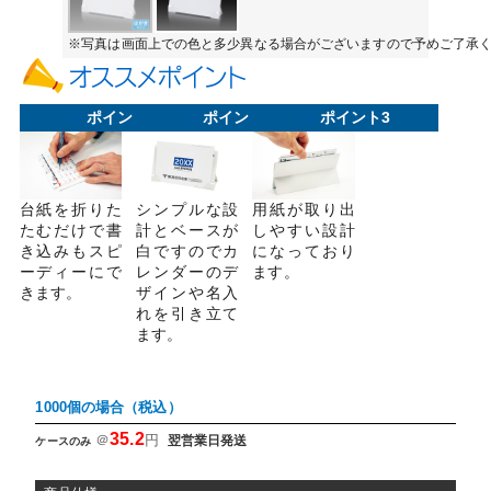
※写真は画面上での色と多少異なる場合がございますので予めご了承
ポイント1
ポイント2
ポイント3
台紙を折りた
シンプルな設
用紙が取り出
たむだけで書
計とベースが
しやすい設計
き込みもスピ
白ですのでカ
になっており
ーディーにで
レンダーのデ
ます。
きます。
ザインや名入
れを引き立て
ます。
1000個の場合（税込）
35.2
＠
円
翌営業日発送
ケースのみ