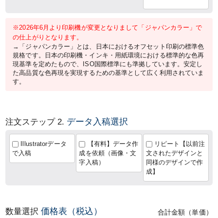
※2026年6月より印刷機が変更となりまして「ジャパンカラー」で
の仕上がりとなります。
→「ジャパンカラー」とは、日本におけるオフセット印刷の標準色
規格です。日本の印刷機・インキ・用紙環境における標準的な色再
現基準を定めたもので、ISO国際標準にも準拠しています。安定し
た高品質な色再現を実現するための基準として広く利用されていま
す。
データ入稿選択
注文ステップ 2.
Illustratorデータ
【有料】データ作
リピート【以前注
で入稿
成を依頼（画像・文
文されたデザインと
字入稿）
同様のデザインで作
成】
価格表（税込）
数量選択
合計金額（単価）