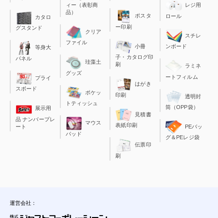
ィー（表彰商
レジ用
品）
ポスタ
ロール
カタロ
ー印刷
グスタンド
クリア
スチレ
ファイル
小冊
ンボード
等身大
子・カタログ印
パネル
珪藻土
刷
ラミネ
グッズ
ートフィルム
プライ
はがき
スボード
ポケッ
印刷
透明封
トティッシュ
筒（OPP袋）
展示用
見積書
品 ナンバープレ
マウス
表紙印刷
ート
PEバッ
パッド
グ＆PEレジ袋
伝票印
刷
運営会社：