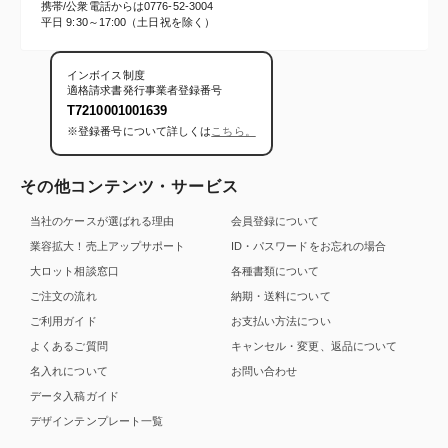
携帯/公衆電話からは
0776-52-3004
平日 9:30～17:00（土日祝を除く）
インボイス制度
適格請求書発行事業者登録番号
T7210001001639
※登録番号について詳しくは
こちら。
その他コンテンツ・サービス
当社のケースが選ばれる理由
会員登録について
業容拡大！売上アップサポート
ID・パスワードをお忘れの場合
大ロット相談窓口
各種書類について
ご注文の流れ
納期・送料について
ご利用ガイド
お支払い方法につい
よくあるご質問
キャンセル・変更、返品について
名入れについて
お問い合わせ
データ入稿ガイド
デザインテンプレート一覧