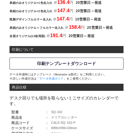
136.4
＠
円
20営業日～発送
表紙のみオリジナル+1色名入れ
147.4
＠
円
20営業日～発送
表紙のみオリジナル+2色名入れ
147.4
＠
円
10営業日～発送
既製デザインフルカラー名入れ
158.4
＠
円
20営業日～発送
表紙のみオリジナル＋フルカラー名入れ
191.4
＠
円
20営業日～発送
全面オリジナル(13枚両面)
印刷について
印刷テンプレートダウンロード
データ作成時にはテンプレート（Illustrator ai形式）をご利用ください。
※詳しい作成方法は「
データ作成ガイド
」をご参照ください。
商品仕様
デスク回りでも場所を取らないミニサイズのカレンダーで
す。
型番
：
SQ-102
商品名
：
クリアカレンダー
商品コード
：
CALS-SQ-102-P
ケースサイズ
：
W99×H99×D8mm