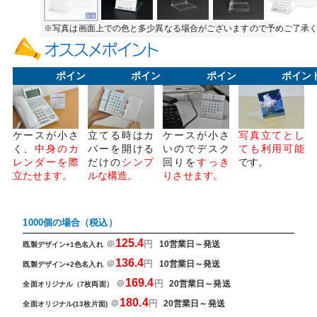
※写真は画面上での色と多少異なる場合がございますので予めご了承
ポイント1
ポイント2
ポイント3
ポイン
ケースが小さ
立てる時はカ
ケースが小さ
写真立てとし
く、
中身のカ
バーを開ける
いのでデスク
ても利用可能
レンダーを際
だけの
シンプ
回りを
すっき
です。
立たせます。
ルな構造。
りさせます。
1000個の場合（税込）
125.4
＠
円
10営業日～発送
既製デザイン+1色名入れ
136.4
＠
円
10営業日～発送
既製デザイン+2色名入れ
169.4
＠
円
20営業日～発送
全面オリジナル（7枚両面）
180.4
＠
円
20営業日～発送
全面オリジナル(13枚片面)