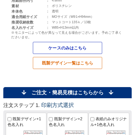
用紙部分内寸
：
4.6mm
素材
：
ポリスチレン
本体色
：
透明
適合用紙サイズ
：
MOサイズ（W91×H94mm）
推奨収納枚数
：
マットコート135ｋ／13枚
名入れサイズ
：
W85×H13mm以内
※モニターによって色が異なって見える場合がございます。予めご了承く
ださいませ。
ケースのみはこちら
既製デザイン一覧はこちら
ご注文・簡易見積はこちらから
印刷方式選択
注文ステップ 1.
既製デザイン+1
既製デザイン+2
表紙のみオリジナ
色名入れ
色名入れ
ル+1色名入れ