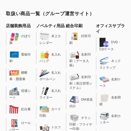
取扱い商品一覧（グループ運営サイト）
店舗装飾用品
ノベルティ用品
総合印刷
オフィスサプラ
イ
のぼり
卓上カ
封筒印
DVD・
旗
レンダー
刷
CDケース
看板印
名入れ
名刺印
刷
バッグ
刷（データ入
ネック
稿）
ストラップ
横断
名入れ
名刺印
幕・懸垂幕
ボールペン
名刺ケ
刷（発注管理シ
ース
ステム）
現場シ
名入れ
ート
ライター
名刺用
DM発送
紙
代行
カード
紅白幕
印刷
名刺カ
チラシ
ッター
ロール
印刷・フライヤ
トロフ
ー印刷
バナー