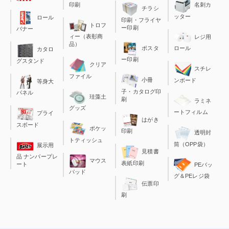
印刷
名刺カ
チラシ
ッター
ロール
印刷・フライヤ
トロフ
ー印刷
バナー
ィー（表彰商
レジ用
品）
ポスタ
ロール
カタロ
ー印刷
グスタンド
クリア
スチレ
ファイル
小冊
ンボード
等身大
子・カタログ印
パネル
珪藻土
刷
ラミネ
グッズ
ートフィルム
プライ
はがき
スボード
ポケッ
印刷
透明封
トティッシュ
筒（OPP袋）
展示用
見積書
品 ナンバープレ
マウス
表紙印刷
ート
PEバッ
パッド
グ＆PEレジ袋
伝票印
刷