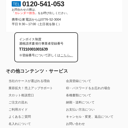
0120-541-053
TEL
お問合わせの際は、
「
カレンダー担当
」をお呼び出しください。
携帯/公衆電話からは
0776-52-3004
平日 9:30～17:00（土日祝を除く）
インボイス制度
適格請求書発行事業者登録番号
T7210001001639
※登録番号について詳しくは
こちら。
その他コンテンツ・サービス
当社のケースが選ばれる理由
会員登録について
業容拡大！売上アップサポート
ID・パスワードをお忘れの場合
大ロット相談窓口
各種書類について
ご注文の流れ
納期・送料について
ご利用ガイド
お支払い方法につい
よくあるご質問
キャンセル・変更、返品について
名入れについて
お問い合わせ