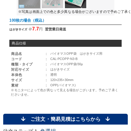
※写真は画面上での色と多少異なる場合がございますので予めご了承
100枚の場合（税込）
7.7
＠
円
翌営業日発送
はがきサイズ
商品仕様
商品名
：
バイオマスOPP袋 はがきサイズ用
コード
：
CAL-PCOPP-N3-B
種類・タイプ
：
バイオマスOPP袋/30μ
対応サイズ
：
はがきサイズ
本体色
：
透明
サイズ
：
120×235+30mm
素材
：
OPP(バイオマス)
※モニターによって色が異なって見える場合がございます。予めご了承く
ださいませ。
ご注文・簡易見積はこちらから