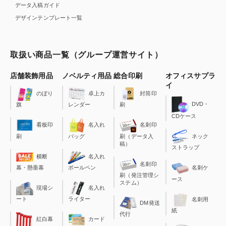
データ入稿ガイド
デザインテンプレート一覧
取扱い商品一覧（グループ運営サイト）
店舗装飾用品
ノベルティ用品
総合印刷
オフィスサプラ
イ
のぼり
卓上カ
封筒印
DVD・
旗
レンダー
刷
CDケース
看板印
名入れ
名刺印
刷
バッグ
刷（データ入
ネック
稿）
ストラップ
横断
名入れ
名刺印
幕・懸垂幕
ボールペン
名刺ケ
刷（発注管理シ
ース
ステム）
現場シ
名入れ
ート
ライター
名刺用
DM発送
紙
代行
カード
紅白幕