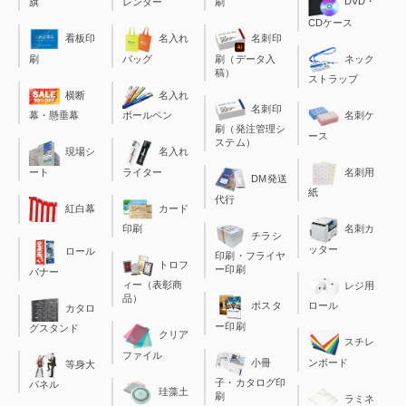
DVD・
旗
レンダー
刷
CDケース
看板印
名入れ
名刺印
刷
バッグ
刷（データ入
ネック
稿）
ストラップ
横断
名入れ
名刺印
幕・懸垂幕
ボールペン
名刺ケ
刷（発注管理シ
ース
ステム）
現場シ
名入れ
ート
ライター
名刺用
DM発送
紙
代行
カード
紅白幕
印刷
名刺カ
チラシ
ッター
ロール
印刷・フライヤ
トロフ
ー印刷
バナー
ィー（表彰商
レジ用
品）
ポスタ
ロール
カタロ
ー印刷
グスタンド
クリア
スチレ
ファイル
小冊
ンボード
等身大
子・カタログ印
パネル
珪藻土
刷
ラミネ