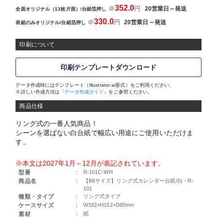
352.0
＠
円
20営業日～発送
全面オリジナル（13枚片面）/台紙箔押し
330.0
＠
円
20営業日～発送
表紙のみオリジナル/台紙箔押し
印刷について
印刷テンプレートダウンロード
データ作成時にはテンプレート（Illustrator ai形式）をご利用ください。
※詳しい作成方法は「
データ作成ガイド
」をご参照ください。
商品仕様
リング式の一番人気商品！
シーンを選ばない白台紙で幅広い用途にご使用いただけま
す。
※本文は2027年1月～12月が表記されています。
型番
：
R-101C-WH
商品名
：
【B6サイズ】リング式カレンダー台紙/白 - R-
101
種類・タイプ
：
リング式タイプ
ケースサイズ
：
W182×H152×D80mm
素材
：
紙