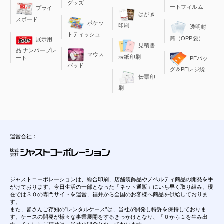
グッズ
ートフィルム
プライ
はがき
スボード
ポケッ
印刷
透明封
トティッシュ
筒（OPP袋）
展示用
見積書
品 ナンバープレ
マウス
表紙印刷
ート
PEバッ
パッド
グ＆PEレジ袋
伝票印
刷
運営会社：
ジャストコーポレーションは、総合印刷、店舗装飾品やノベルティ商品の開発を手
がけております。今日生活の一部となった「ネット通販」にいち早く取り組み、現
在では３０の専門サイトを運営、福井から全国のお客様へ商品を供給しておりま
す。
また、皆さんご存知の”レンタルケース”は、当社が開発し特許を保持しておりま
す。ケースの開発が様々な事業展開をするきっかけとなり、「０から１を生み出