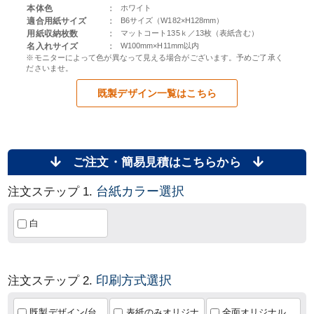
本体色
：
ホワイト
適合用紙サイズ
：
B6サイズ（W182×H128mm）
用紙収納枚数
：
マットコート135ｋ／13枚（表紙含む）
名入れサイズ
：
W100mm×H11mm以内
※モニターによって色が異なって見える場合がございます。予めご了承く
ださいませ。
既製デザイン一覧はこちら
ご注文・簡易見積はこちらから
台紙カラー選択
注文ステップ 1.
白
印刷方式選択
注文ステップ 2.
既製デザイン/台
表紙のみオリジナ
全面オリジナル