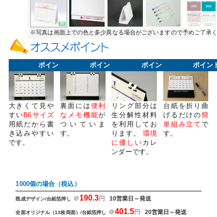
※写真は画面上での色と多少異なる場合がございますので予めご了承
ポイント1
ポイント2
ポイント3
ポイン
大きくて見や
裏面には
便利
リング部分は
台紙を折り曲
すい
B6サイズ
なメモ機能
が
生分解性材料
げるだけの
簡
用紙だから書
ついていま
を利用してお
単組み立て
で
き込みやすい
す。
ります。
環境
す。
です。
に優しい
カレ
ンダーです。
1000個の場合（税込）
190.3
＠
円
10営業日～発送
既成デザイン/台紙箔押し
401.5
＠
円
20営業日～発送
全面オリジナル（13枚両面）/台紙箔押し