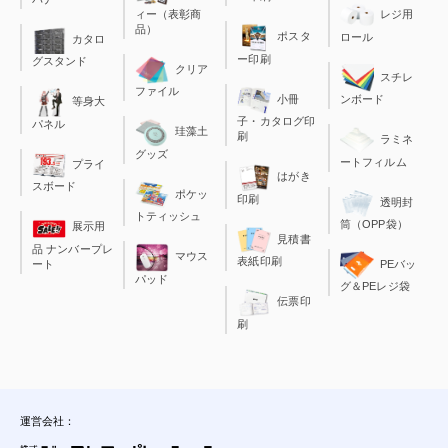
ィー（表彰商
レジ用
品）
ポスタ
ロール
カタロ
ー印刷
グスタンド
クリア
スチレ
ファイル
小冊
ンボード
等身大
子・カタログ印
パネル
珪藻土
刷
ラミネ
グッズ
ートフィルム
プライ
はがき
スボード
ポケッ
印刷
透明封
トティッシュ
筒（OPP袋）
展示用
見積書
品 ナンバープレ
マウス
表紙印刷
ート
PEバッ
パッド
グ＆PEレジ袋
伝票印
刷
運営会社：