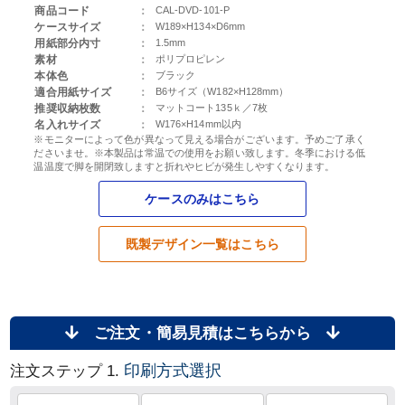
商品コード
：
CAL-DVD-101-P
ケースサイズ
：
W189×H134×D6mm
用紙部分内寸
：
1.5mm
素材
：
ポリプロピレン
本体色
：
ブラック
適合用紙サイズ
：
B6サイズ（W182×H128mm）
推奨収納枚数
：
マットコート135ｋ／7枚
名入れサイズ
：
W176×H14mm以内
※モニターによって色が異なって見える場合がございます。予めご了承く
ださいませ。※本製品は
常温での使用
をお願い致します。冬季における低
温温度で脚を開閉致しますと折れやヒビが発生しやすくなります。
ケースのみはこちら
既製デザイン一覧はこちら
ご注文・簡易見積はこちらから
印刷方式選択
注文ステップ 1.