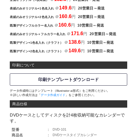
149.6
＠
円
20営業日～発送
表紙のみオリジナル+1色名入れ
160.6
＠
円
20営業日～発送
表紙のみオリジナル+2色名入れ
160.6
＠
円
10営業日～発送
既製デザインフルカラー名入れ
171.6
＠
円
20営業日～発送
表紙のみオリジナル＋フルカラー名入れ
138.6
＠
円
10営業日～発送
既製デザイン+1色名入れ（クラフト）
149.6
＠
円
10営業日～発送
既製デザイン+2色名入れ（クラフト）
印刷について
印刷テンプレートダウンロード
データ作成時にはテンプレート（Illustrator ai形式）をご利用ください。
※詳しい作成方法は「
データ作成ガイド
」をご参照ください。
商品仕様
DVDケースとしてディスクを計4枚収納可能なカレンダーで
す。
型番
：
DVD-101
商品名
：
DVDケースタイプカレンダー