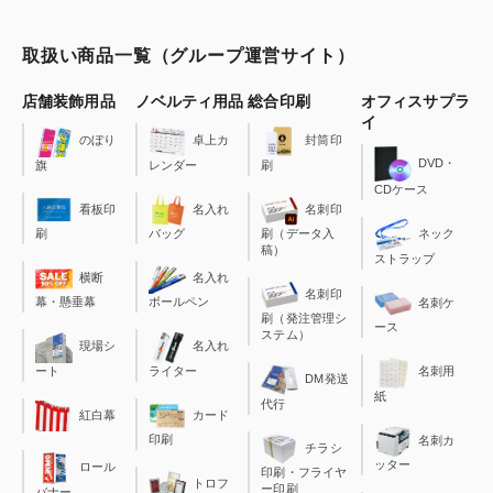
取扱い商品一覧（グループ運営サイト）
店舗装飾用品
ノベルティ用品
総合印刷
オフィスサプラ
イ
のぼり
卓上カ
封筒印
DVD・
旗
レンダー
刷
CDケース
看板印
名入れ
名刺印
刷
バッグ
刷（データ入
ネック
稿）
ストラップ
横断
名入れ
名刺印
幕・懸垂幕
ボールペン
名刺ケ
刷（発注管理シ
ース
ステム）
現場シ
名入れ
ート
ライター
名刺用
DM発送
紙
代行
カード
紅白幕
印刷
名刺カ
チラシ
ッター
ロール
印刷・フライヤ
トロフ
ー印刷
バナー