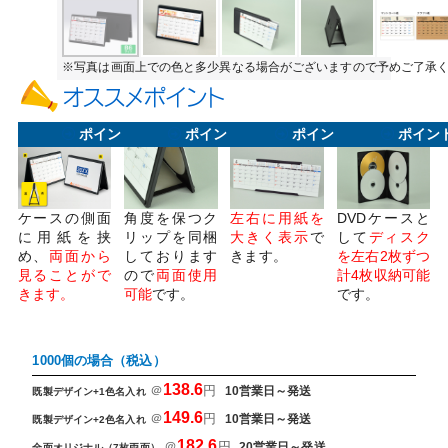
※写真は画面上での色と多少異なる場合がございますので予めご了承
ポイント1
ポイント2
ポイント3
ポイン
ケースの側面
角度を保つク
左右に用紙を
DVDケースと
に用紙を挟
リップを同梱
大きく表示
で
して
ディスク
め、
両面から
しております
きます。
を左右2枚ずつ
見ることがで
ので
両面使用
計4枚収納可能
きます。
可能
です。
です。
1000個の場合（税込）
138.6
＠
円
10営業日～発送
既製デザイン+1色名入れ
149.6
＠
円
10営業日～発送
既製デザイン+2色名入れ
182.6
＠
円
20営業日～発送
全面オリジナル（7枚両面）