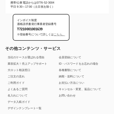
携帯/公衆電話からは
0776-52-3004
平日 9:30～17:00（土日祝を除く）
インボイス制度
適格請求書発行事業者登録番号
T7210001001639
※登録番号について詳しくは
こちら。
その他コンテンツ・サービス
当社のケースが選ばれる理由
会員登録について
業容拡大！売上アップサポート
ID・パスワードをお忘れの場合
大ロット相談窓口
各種書類について
ご注文の流れ
納期・送料について
ご利用ガイド
お支払い方法につい
よくあるご質問
キャンセル・変更、返品について
名入れについて
お問い合わせ
データ入稿ガイド
デザインテンプレート一覧