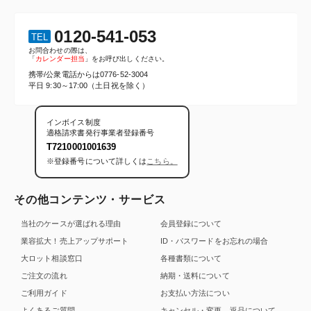
0120-541-053
TEL
お問合わせの際は、
「
カレンダー担当
」をお呼び出しください。
携帯/公衆電話からは
0776-52-3004
平日 9:30～17:00（土日祝を除く）
インボイス制度
適格請求書発行事業者登録番号
T7210001001639
※登録番号について詳しくは
こちら。
その他コンテンツ・サービス
当社のケースが選ばれる理由
会員登録について
業容拡大！売上アップサポート
ID・パスワードをお忘れの場合
大ロット相談窓口
各種書類について
ご注文の流れ
納期・送料について
ご利用ガイド
お支払い方法につい
よくあるご質問
キャンセル・変更、返品について