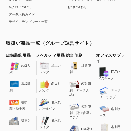
名入れについて
お問い合わせ
データ入稿ガイド
デザインテンプレート一覧
取扱い商品一覧（グループ運営サイト）
店舗装飾用品
ノベルティ用品
総合印刷
オフィスサプラ
イ
のぼり
卓上カ
封筒印
DVD・
旗
レンダー
刷
CDケース
看板印
名入れ
名刺印
刷
バッグ
刷（データ入
ネック
稿）
ストラップ
横断
名入れ
名刺印
幕・懸垂幕
ボールペン
名刺ケ
刷（発注管理シ
ース
ステム）
現場シ
名入れ
ート
ライター
名刺用
DM発送