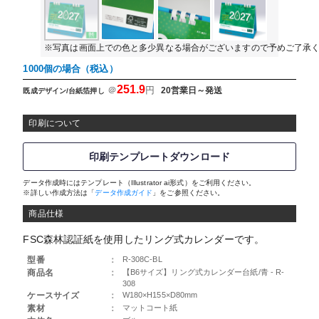
※写真は画面上での色と多少異なる場合がございますので予めご了承
1000個の場合（税込）
251.9
＠
円
20営業日～発送
既成デザイン/台紙箔押し
印刷について
印刷テンプレートダウンロード
データ作成時にはテンプレート（Illustrator ai形式）をご利用ください。
※詳しい作成方法は「
データ作成ガイド
」をご参照ください。
商品仕様
FSC森林認証紙を使用したリング式カレンダーです。
型番
：
R-308C-BL
商品名
：
【B6サイズ】リング式カレンダー台紙/青 - R-
308
ケースサイズ
：
W180×H155×D80mm
素材
：
マットコート紙