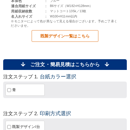
本体色
：
ブルー
適合用紙サイズ
：
B6サイズ（W182×H128mm）
用紙収納枚数
：
マットコート135k／13枚
名入れサイズ
：
W100×H11mm以内
※モニターによって色が異なって見える場合がございます。予めご了承く
ださいませ。
既製デザイン一覧はこちら
ご注文・簡易見積はこちらから
台紙カラー選択
注文ステップ 1.
青
印刷方式選択
注文ステップ 2.
既製デザイン/台