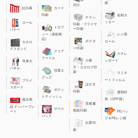
紙
代行
カード
紅白幕
印刷
名刺カ
チラシ
ッター
ロール
印刷・フライヤ
トロフ
ー印刷
バナー
ィー（表彰商
レジ用
品）
ポスタ
ロール
カタロ
ー印刷
グスタンド
クリア
スチレ
ファイル
小冊
ンボード
等身大
子・カタログ印
パネル
珪藻土
刷
ラミネ
グッズ
ートフィルム
プライ
はがき
スボード
ポケッ
印刷
透明封
トティッシュ
筒（OPP袋）
展示用
見積書
品 ナンバープレ
マウス
表紙印刷
ート
PEバッ
パッド
グ＆PEレジ袋
伝票印
刷