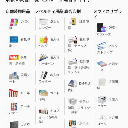
店舗装飾用品
ノベルティ用品
総合印刷
オフィスサプラ
イ
のぼり
卓上カ
封筒印
DVD・
旗
レンダー
刷
CDケース
看板印
名入れ
名刺印
刷
バッグ
刷（データ入
ネック
稿）
ストラップ
横断
名入れ
名刺印
幕・懸垂幕
ボールペン
名刺ケ
刷（発注管理シ
ース
ステム）
現場シ
名入れ
ート
ライター
名刺用
DM発送
紙
代行
カード
紅白幕
印刷
名刺カ
チラシ
ッター
ロール
印刷・フライヤ
トロフ
ー印刷
バナー
ィー（表彰商
レジ用
品）
ポスタ
ロール
カタロ