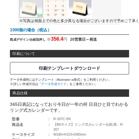
※写真は画面上での色と多少異なる場合がございますので予めご了承
1000個の場合（税込）
356.4
＠
円
20営業日～発送
既成デザイン/台紙箔押し
印刷について
印刷テンプレートダウンロード
データ作成時にはテンプレート（Illustrator ai形式）をご利用ください。
※詳しい作成方法は「
データ作成ガイド
」をご参照ください。
商品仕様
365日表記になっており今日が一年の何 日目ひと目でわかる
リング式カレンダーです。
型番
：
R-307C-BK
商品名
：
【B6サイズ】リング式カレンダー台紙/黒 - R-
307
ケースサイズ
：
W180×H155×D80mm