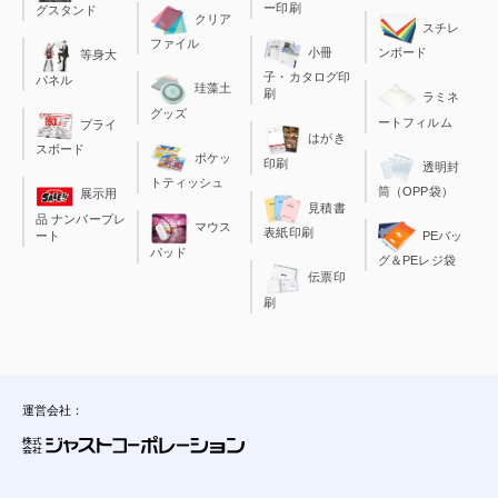
ー印刷
グスタンド
クリア
スチレ
ファイル
小冊
ンボード
等身大
子・カタログ印
パネル
珪藻土
刷
ラミネ
グッズ
ートフィルム
プライ
はがき
スボード
ポケッ
印刷
透明封
トティッシュ
筒（OPP袋）
展示用
見積書
品 ナンバープレ
マウス
表紙印刷
ート
PEバッ
パッド
グ＆PEレジ袋
伝票印
刷
運営会社：