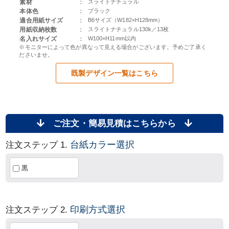
素材
：
スライトナチュラル
本体色
：
ブラック
適合用紙サイズ
：
B6サイズ（W182×H128mm）
用紙収納枚数
：
スライトナチュラル130k／13枚
名入れサイズ
：
W100×H11mm以内
※モニターによって色が異なって見える場合がございます。予めご了承く
ださいませ。
既製デザイン一覧はこちら
ご注文・簡易見積はこちらから
台紙カラー選択
注文ステップ 1.
黒
印刷方式選択
注文ステップ 2.