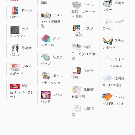
印刷
名刺カ
チラシ
ッター
ロール
印刷・フライヤ
トロフ
ー印刷
バナー
ィー（表彰商
レジ用
品）
ポスタ
ロール
カタロ
ー印刷
グスタンド
クリア
スチレ
ファイル
小冊
ンボード
等身大
子・カタログ印
パネル
珪藻土
刷
ラミネ
グッズ
ートフィルム
プライ
はがき
スボード
ポケッ
印刷
透明封
トティッシュ
筒（OPP袋）
展示用
見積書
品 ナンバープレ
マウス
表紙印刷
ート
PEバッ
パッド
グ＆PEレジ袋
伝票印
刷