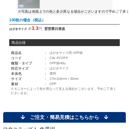
※写真は画面上での色と多少異なる場合がございますので予めご了承
100枚の場合（税込）
3.3
＠
円
翌営業日発送
はがきサイズ
商品仕様
商品名
：
はがきサイズ用 OPP袋
コード
：
CAL-PCOPP
種類・タイプ
：
OPP袋/40μ
対応サイズ
：
はがきサイズ
本体色
：
透明
サイズ
：
170×116mm＋35mm
素材
：
OPP
※モニターによって色が異なって見える場合がございます。予めご了承く
ださいませ。
ご注文・簡易見積はこちらから