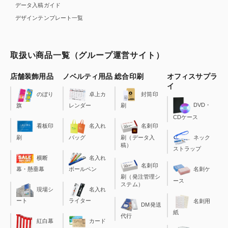
データ入稿ガイド
デザインテンプレート一覧
取扱い商品一覧（グループ運営サイト）
店舗装飾用品
ノベルティ用品
総合印刷
オフィスサプラ
イ
のぼり
卓上カ
封筒印
DVD・
旗
レンダー
刷
CDケース
看板印
名入れ
名刺印
刷
バッグ
刷（データ入
ネック
稿）
ストラップ
横断
名入れ
名刺印
幕・懸垂幕
ボールペン
名刺ケ
刷（発注管理シ
ース
ステム）
現場シ
名入れ
ート
ライター
名刺用
DM発送
紙
代行
カード
紅白幕