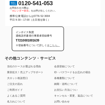
0120-541-053
TEL
お問合わせの際は、
「
カレンダー担当
」をお呼び出しください。
携帯/公衆電話からは
0776-52-3004
平日 9:30～17:00（土日祝を除く）
インボイス制度
適格請求書発行事業者登録番号
T7210001001639
※登録番号について詳しくは
こちら。
その他コンテンツ・サービス
当社のケースが選ばれる理由
会員登録について
業容拡大！売上アップサポート
ID・パスワードをお忘れの場合
大ロット相談窓口
各種書類について
ご注文の流れ
納期・送料について
ご利用ガイド
お支払い方法につい
よくあるご質問
キャンセル・変更、返品について
名入れについて
お問い合わせ