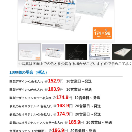
Previous
Next
※写真は画面上での色と多少異なる場合がございますので予めご了承
1000個の場合（税込）
152.9
＠
円
10営業日～発送
既製デザイン+1色名入れ
163.9
＠
円
10営業日～発送
既製デザイン+2色名入れ
174.9
＠
円
10営業日～発送
既製デザインフルカラー名入れ
163.9
＠
円
20営業日～発送
表紙のみオリジナル+1色名入れ
174.9
＠
円
20営業日～発送
表紙のみオリジナル+2色名入れ
185.9
＠
円
20営業日～発送
表紙のみオリジナル＋フルカラー名入れ
196.9
＠
円
20営業日～発送
全面オリジナル（7枚両面）