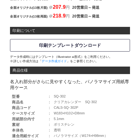
207.9
＠
円
20営業日～発送
全面オリジナル(13枚片面)
218.9
＠
円
20営業日～発送
全面オリジナル(13枚両面)
印刷について
印刷テンプレートダウンロード
データ作成時にはテンプレート（Illustrator ai形式）をご利用ください。
※詳しい作成方法は「
データ作成ガイド
」をご参照ください。
商品仕様
名入れ部分がさらに見やすくなった、パノラマサイズ用紙専
用ケース
型番
：
SQ-302
商品名
：
クリアカレンダー SQ-302
商品コード
：
CALS-SQ-302P
ケースサイズ
：
W183×H102×D8mm
用紙部分内寸
：
5.1mm
素材
：
ポリスチレン
本体色
：
透明
適合用紙サイズ
：
パノラマサイズ（W174×H98mm）