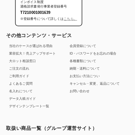
インボイス制度
適格請求書発行事業者登録番号
T7210001001639
※登録番号について詳しくは
こちら。
その他コンテンツ・サービス
当社のケースが選ばれる理由
会員登録について
業容拡大！売上アップサポート
ID・パスワードをお忘れの場合
大ロット相談窓口
各種書類について
ご注文の流れ
納期・送料について
ご利用ガイド
お支払い方法につい
よくあるご質問
キャンセル・変更、返品について
名入れについて
お問い合わせ
データ入稿ガイド
デザインテンプレート一覧
取扱い商品一覧（グループ運営サイト）