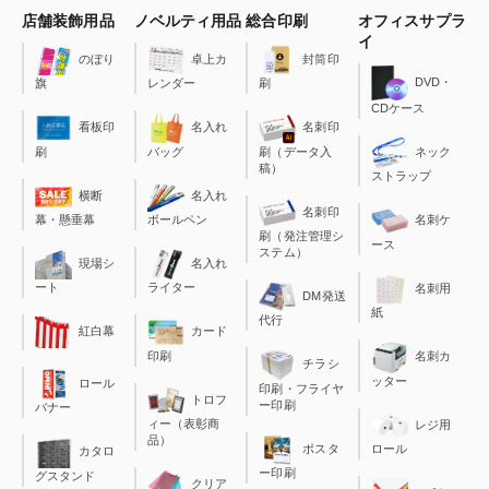
店舗装飾用品
ノベルティ用品
総合印刷
オフィスサプラ
イ
のぼり
卓上カ
封筒印
DVD・
旗
レンダー
刷
CDケース
看板印
名入れ
名刺印
刷
バッグ
刷（データ入
ネック
稿）
ストラップ
横断
名入れ
名刺印
幕・懸垂幕
ボールペン
名刺ケ
刷（発注管理シ
ース
ステム）
現場シ
名入れ
ート
ライター
名刺用
DM発送
紙
代行
カード
紅白幕
印刷
名刺カ
チラシ
ッター
ロール
印刷・フライヤ
トロフ
ー印刷
バナー
ィー（表彰商
レジ用
品）
ポスタ
ロール
カタロ
ー印刷
グスタンド
クリア