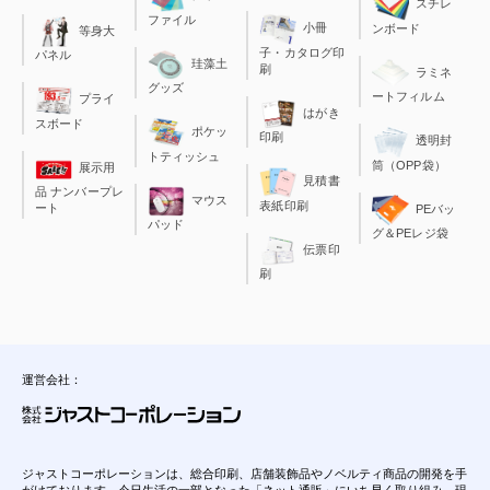
スチレ
ファイル
小冊
ンボード
等身大
子・カタログ印
パネル
珪藻土
刷
ラミネ
グッズ
ートフィルム
プライ
はがき
スボード
ポケッ
印刷
透明封
トティッシュ
筒（OPP袋）
展示用
見積書
品 ナンバープレ
マウス
表紙印刷
ート
PEバッ
パッド
グ＆PEレジ袋
伝票印
刷
運営会社：
ジャストコーポレーションは、総合印刷、店舗装飾品やノベルティ商品の開発を手