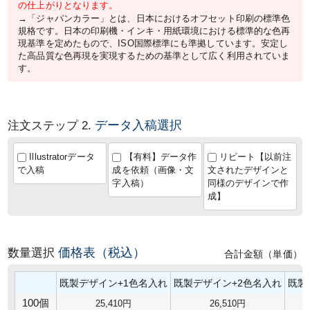
の仕上がりとなります。
→「ジャパンカラー」とは、日本におけるオフセット印刷の標準色
規格です。日本の印刷機・インキ・用紙環境における標準的な色再
現基準を定めたもので、ISO国際標準にも準拠しています。安定し
た高品質な色再現を実現するための基準として広く利用されていま
す。
データ入稿選択
注文ステップ 2.
Illustratorデータ
【有料】データ作
リピート【以前注
で入稿
成を依頼（画像・文
文されたデザインと
字入稿）
同様のデザインで作
成】
価格表（税込）
数量選択
合計金額（単価）
既製デザイン+1色名入れ
既製デザイン+2色名入れ
既製
100個
25,410円
26,510円