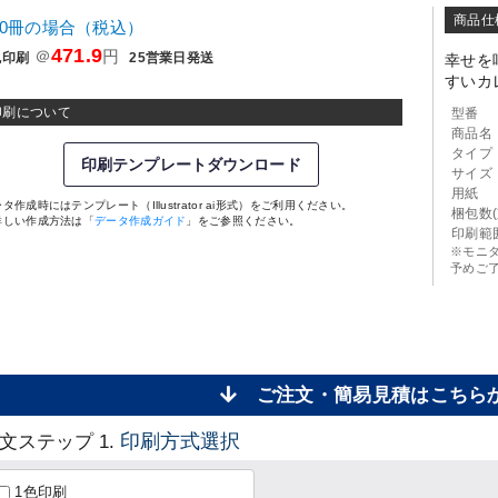
商品仕
00冊の場合（税込）
471.9
＠
円
色印刷
25営業日発送
幸せを
すいカ
印刷について
型番
商品名
タイプ
印刷テンプレートダウンロード
サイズ
用紙
タ作成時にはテンプレート（Illustrator ai形式）をご利用ください。
梱包数(
詳しい作成方法は「
データ作成ガイド
」をご参照ください。
印刷範
※モニ
予めご
ご注文・簡易見積はこち
印刷方式選択
文ステップ 1.
1色印刷