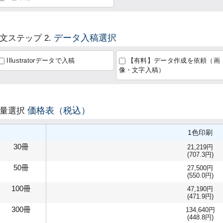
データ入稿選択
文ステップ 2.
Illustratorデータで入稿
【有料】データ作成を依頼（画
像・文字入稿）
価格表（税込）
数量選択
1色印刷
30冊
21,219円
(707.3円)
50冊
27,500円
(550.0円)
100冊
47,190円
(471.9円)
300冊
134,640円
(448.8円)