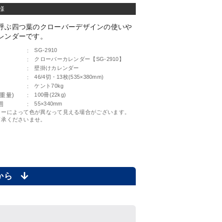
様
呼ぶ四つ葉のクローバーデザインの使いや
レンダーです。
：
SG-2910
：
クローバーカレンダー【SG-2910】
：
壁掛けカレンダー
：
46/4切・13枚(535×380mm)
：
ケント70kg
重量)
：
100冊(22kg)
囲
：
55×340mm
ターによって色が異なって見える場合がございます。
了承くださいませ。
らから