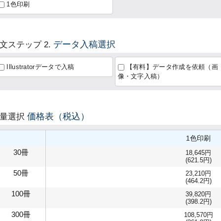
1色印刷
データ入稿選択
文ステップ 2.
Illustratorデータで入稿
【有料】データ作成を依頼（画
像・文字入稿）
価格表（税込）
数量選択
1色印刷
30冊
18,645円
(621.5円)
50冊
23,210円
(464.2円)
100冊
39,820円
(398.2円)
300冊
108,570円