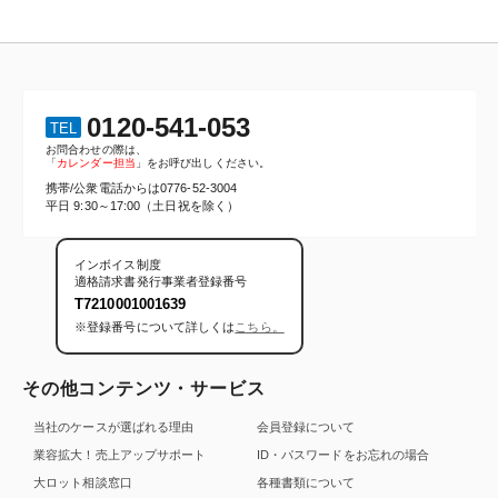
0120-541-053
TEL
お問合わせの際は、
「
カレンダー担当
」をお呼び出しください。
携帯/公衆電話からは
0776-52-3004
平日 9:30～17:00（土日祝を除く）
インボイス制度
適格請求書発行事業者登録番号
T7210001001639
※登録番号について詳しくは
こちら。
その他コンテンツ・サービス
当社のケースが選ばれる理由
会員登録について
業容拡大！売上アップサポート
ID・パスワードをお忘れの場合
大ロット相談窓口
各種書類について