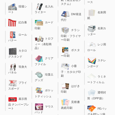
刷（発注管理シ
ース
ステム）
現場シ
名入れ
ート
ライター
名刺用
DM発送
紙
代行
カード
紅白幕
印刷
名刺カ
チラシ
ッター
ロール
印刷・フライヤ
トロフ
ー印刷
バナー
ィー（表彰商
レジ用
品）
ポスタ
ロール
カタロ
ー印刷
グスタンド
クリア
スチレ
ファイル
小冊
ンボード
等身大
子・カタログ印
パネル
珪藻土
刷
ラミネ
グッズ
ートフィルム
プライ
はがき
スボード
ポケッ
印刷
透明封
トティッシュ
筒（OPP袋）
展示用
見積書
品 ナンバープレ
マウス
表紙印刷
ート
PEバッ
パッド
グ＆PEレジ袋