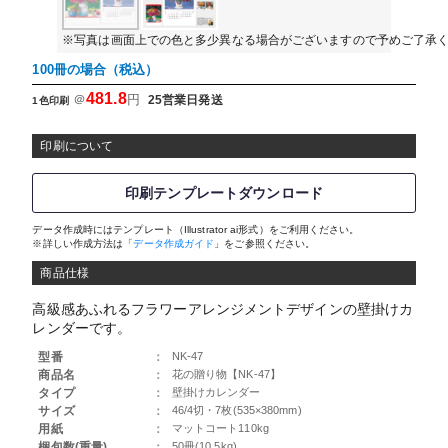
※写真は画面上での色と多少異なる場合がございますので予めご了承
100冊の場合（税込）
481.8
＠
円
25営業日発送
1色印刷
印刷について
印刷テンプレートダウンロード
データ作成時にはテンプレート（Illustrator ai形式）をご利用ください。
※詳しい作成方法は「
データ作成ガイド
」をご参照ください。
商品仕様
高級感あふれるフラワーアレンジメントデザインの壁掛けカ
レンダーです。
型番
：
NK-47
商品名
：
花の贈り物【NK-47】
タイプ
：
壁掛けカレンダー
サイズ
：
46/4切・7枚(535×380mm)
用紙
：
マットコート110kg
梱包数(重量)
：
50冊(10.5kg)