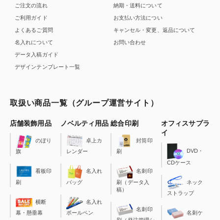
ご注文の流れ
納期・送料について
ご利用ガイド
お支払い方法につい
よくあるご質問
キャンセル・変更、返品について
名入れについて
お問い合わせ
データ入稿ガイド
デザインテンプレート一覧
取扱い商品一覧（グループ運営サイト）
店舗装飾用品
ノベルティ用品
総合印刷
オフィスサプラ
イ
のぼり
卓上カ
封筒印
DVD・
旗
レンダー
刷
CDケース
看板印
名入れ
名刺印
刷
バッグ
刷（データ入
ネック
稿）
ストラップ
横断
名入れ
名刺印
幕・懸垂幕
ボールペン
名刺ケ