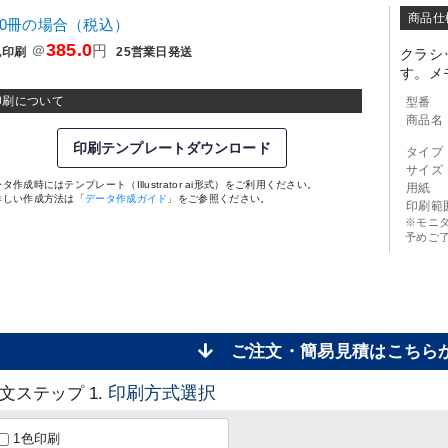
商品仕
00冊の場合（税込）
385.0
＠
円
色印刷
25営業日発送
クラシ
す。メ
印刷について
型番
商品名
印刷テンプレートダウンロード
タイプ
サイズ
タ作成時にはテンプレート（Illustrator ai形式）をご利用ください。
用紙
詳しい作成方法は「
データ作成ガイド
」をご参照ください。
印刷範
※モニ
予めご
ご注文・簡易見積はこち
印刷方式選択
文ステップ 1.
1色印刷