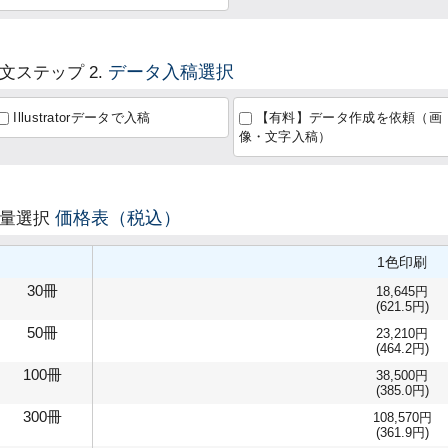
データ入稿選択
文ステップ 2.
Illustratorデータで入稿
【有料】データ作成を依頼（画
像・文字入稿）
価格表（税込）
数量選択
1色印刷
30冊
18,645円
(621.5円)
50冊
23,210円
(464.2円)
100冊
38,500円
(385.0円)
300冊
108,570円
(361.9円)