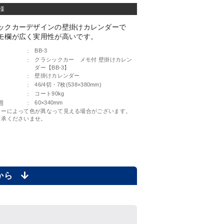
様
ックカーデザインの壁掛けカレンダーで
モ欄が広く実用性が高いです。
：
BB-3
：
クラシックカー メモ付 壁掛けカレン
ダー【BB-3】
：
壁掛けカレンダー
：
46/4切・7枚(538×380mm)
：
コート90kg
囲
：
60×340mm
ターによって色が異なって見える場合がございます。
了承くださいませ。
らから