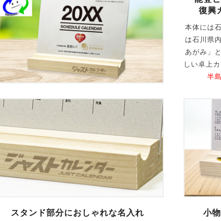
復興
本体には
は石川県
あがみ」
しい卓上
半
スタンド部分におしゃれな名入れ
小物