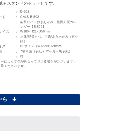
紙＋スタンドのセット）です。
：
E-502
ード
：
CALS-E-502
：
能登ヒバ＋おきあがみ 復興支援カレ
ンダー【E-502】
サイズ
：
W180×H21×D50mm
：
本体/能登ヒバ、用紙/あきあがみ（再生
紙）
イズ
：
B6サイズ（W182×H128mm）
数
：
7枚両面（表紙＋12ヶ月＋裏表紙）
：
茶
ターによって色が異なって見える場合がございます。
了承くださいませ。
らから