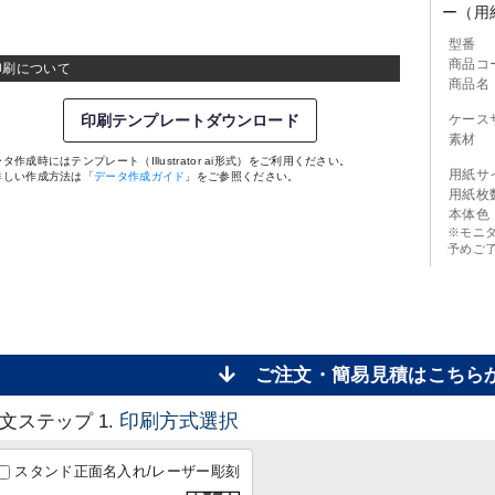
ー（用
型番
商品コ
印刷について
商品名
印刷テンプレートダウンロード
ケース
素材
タ作成時にはテンプレート（Illustrator ai形式）をご利用ください。
用紙サ
詳しい作成方法は「
データ作成ガイド
」をご参照ください。
用紙枚
本体色
※モニ
予めご
ご注文・簡易見積はこち
印刷方式選択
文ステップ 1.
スタンド正面名入れ/レーザー彫刻