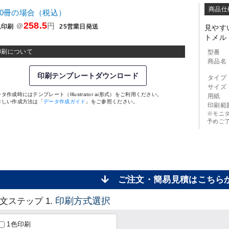
商品仕
00冊の場合（税込）
258.5
＠
円
色印刷
25営業日発送
見やす
トメル
印刷について
型番
商品名
印刷テンプレートダウンロード
タイプ
サイズ
タ作成時にはテンプレート（Illustrator ai形式）をご利用ください。
用紙
詳しい作成方法は「
データ作成ガイド
」をご参照ください。
印刷範
※モニ
予めご
ご注文・簡易見積はこち
印刷方式選択
文ステップ 1.
1色印刷