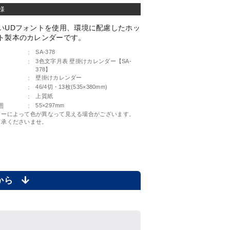
様
いUDフォントを使用、環境に配慮したホッ
ト製本のカレンダーです。
：
SA-378
：
3色文字月表 壁掛けカレンダー【SA-
378】
：
壁掛けカレンダー
：
46/4切・13枚(535×380mm)
：
上質紙
囲
：
55×297mm
ターによって色が異なって見える場合がございます。
了承くださいませ。
らから