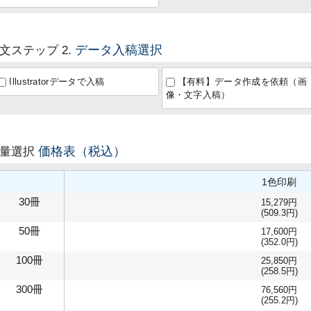
データ入稿選択
文ステップ 2.
Illustratorデータで入稿
【有料】データ作成を依頼（画
像・文字入稿）
価格表（税込）
数量選択
1色印刷
30冊
15,279円
(509.3円)
50冊
17,600円
(352.0円)
100冊
25,850円
(258.5円)
300冊
76,560円
(255.2円)