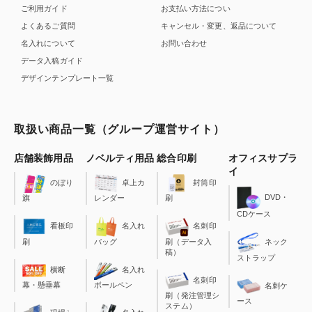
ご利用ガイド
お支払い方法につい
よくあるご質問
キャンセル・変更、返品について
名入れについて
お問い合わせ
データ入稿ガイド
デザインテンプレート一覧
取扱い商品一覧（グループ運営サイト）
店舗装飾用品
ノベルティ用品
総合印刷
オフィスサプラ
イ
のぼり
卓上カ
封筒印
DVD・
旗
レンダー
刷
CDケース
看板印
名入れ
名刺印
刷
バッグ
刷（データ入
ネック
稿）
ストラップ
横断
名入れ
名刺印
幕・懸垂幕
ボールペン
名刺ケ
刷（発注管理シ
ース
ステム）