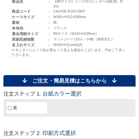
商品名
：
【B6サイズ】リング式カレンダー台紙/黒 - R-
201
商品コード
：
CALKSE-R201CBKP
ケースサイズ
：
W182×H152×D80mm
素材
：
紙
本体色
：
ブラック
適合用紙サイズ
：
B6サイズ（W182×H128mm）
用紙収納枚数
：
マットコート135ｋ／14枚（表紙含む）
名入れサイズ
：
W100×H11mm以内
※モニターによって色が異なって見える場合がございます。予めご了承く
ださいませ。
ご注文・簡易見積はこちらから
台紙カラー選択
注文ステップ 1.
黒
印刷方式選択
注文ステップ 2.