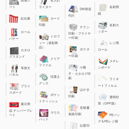
現場シ
名入れ
ート
ライター
名刺用
DM発送
紙
代行
カード
紅白幕
印刷
名刺カ
チラシ
ッター
ロール
印刷・フライヤ
トロフ
ー印刷
バナー
ィー（表彰商
レジ用
品）
ポスタ
ロール
カタロ
ー印刷
グスタンド
クリア
スチレ
ファイル
小冊
ンボード
等身大
子・カタログ印
パネル
珪藻土
刷
ラミネ
グッズ
ートフィルム
プライ
はがき
スボード
ポケッ
印刷
透明封
トティッシュ
筒（OPP袋）
展示用
見積書
品 ナンバープレ
マウス
表紙印刷
ート
PEバッ
パッド
グ＆PEレジ袋
伝票印