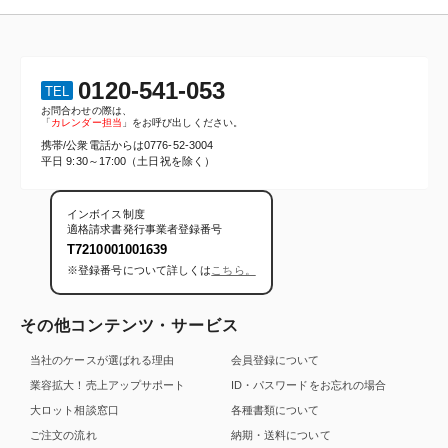
0120-541-053
TEL
お問合わせの際は、
「
カレンダー担当
」をお呼び出しください。
携帯/公衆電話からは
0776-52-3004
平日 9:30～17:00（土日祝を除く）
インボイス制度
適格請求書発行事業者登録番号
T7210001001639
※登録番号について詳しくは
こちら。
その他コンテンツ・サービス
当社のケースが選ばれる理由
会員登録について
業容拡大！売上アップサポート
ID・パスワードをお忘れの場合
大ロット相談窓口
各種書類について
ご注文の流れ
納期・送料について