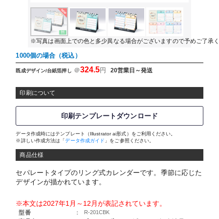
※写真は画面上での色と多少異なる場合がございますので予めご了承
1000個の場合（税込）
324.5
＠
円
20営業日～発送
既成デザイン/台紙箔押し
印刷について
印刷テンプレートダウンロード
データ作成時にはテンプレート（Illustrator ai形式）をご利用ください。
※詳しい作成方法は「
データ作成ガイド
」をご参照ください。
商品仕様
セパレートタイプのリング式カレンダーです。季節に応じた
デザインが描かれています。
※本文は2027年1月～12月が表記されています。
型番
：
R-201CBK