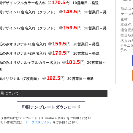
170.5
＠
円
製デザインフルカラー名入れ
10営業日～発送
商品コ
148.5
＠
円
製デザイン+1色名入れ（クラフト）
10営業日～発
ケース
素材
本体色
159.5
＠
円
製デザイン+2色名入れ（クラフト）
10営業日～発
適合用
推奨収
名入れ
159.5
＠
円
紙のみオリジナル+1色名入れ
20営業日～発送
※モニ
予めご
170.5
＠
円
紙のみオリジナル+2色名入れ
20営業日～発送
181.5
＠
円
紙のみオリジナル＋フルカラー名入れ
20営業日～
送
192.5
＠
円
面オリジナル（7枚両面）
20営業日～発送
印刷について
印刷テンプレートダウンロード
タ作成時にはテンプレート（Illustrator ai形式）をご利用ください。
詳しい作成方法は「
データ作成ガイド
」をご参照ください。