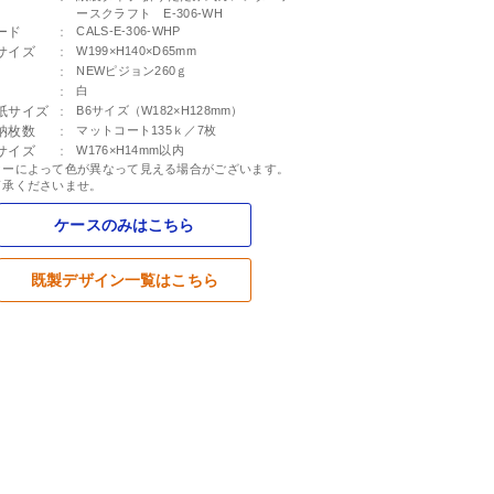
ースクラフト E-306-WH
ード
：
CALS-E-306-WHP
サイズ
：
W199×H140×D65mm
：
NEWピジョン260ｇ
：
白
紙サイズ
：
B6サイズ（W182×H128mm）
納枚数
：
マットコート135ｋ／7枚
サイズ
：
W176×H14mm以内
ターによって色が異なって見える場合がございます。
了承くださいませ。
ケースのみはこちら
既製デザイン一覧はこちら