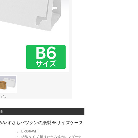
さい。
様
みやすさもバツグンの紙製B6サイズケース
：
E-306-WH
：
紙製タイプ 折りたたみ式カレンダーケ