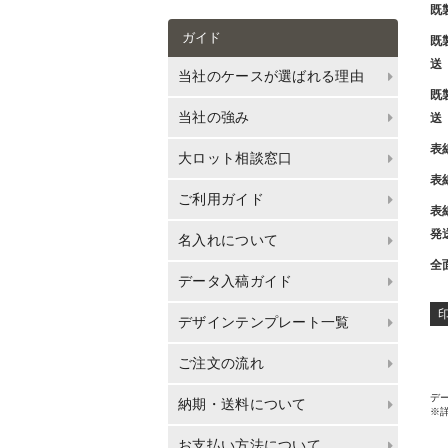
既
ガイド
既
送
当社のケースが選ばれる理由
既
当社の強み
送
表
大ロット相談窓口
表
ご利用ガイド
表
発
名入れについて
全
データ入稿ガイド
デザインテンプレート一覧
ご注文の流れ
デー
納期・送料について
※
お支払い方法について