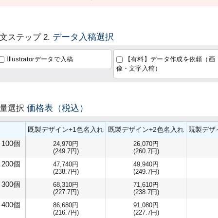
データ入稿選択
文ステップ 2.
Illustratorデータで入稿
【有料】データ作成を依頼（画
像・文字入稿）
価格表（税込）
数量選択
既製デザイン+1色名入れ
既製デザイン+2色名入れ
既製デザ
100個
24,970円
26,070円
(249.7円)
(260.7円)
200個
47,740円
49,940円
(238.7円)
(249.7円)
300個
68,310円
71,610円
(227.7円)
(238.7円)
400個
86,680円
91,080円
(216.7円)
(227.7円)