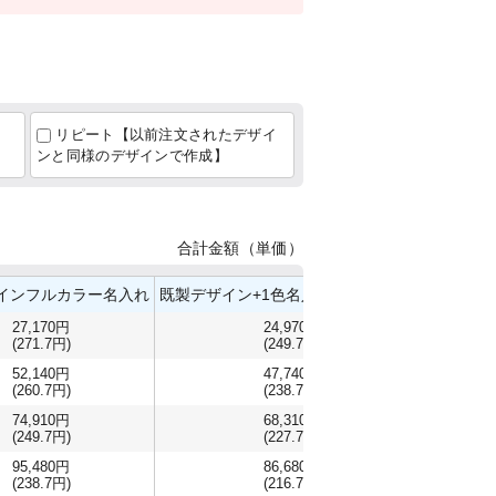
リピート【以前注文されたデザイ
ンと同様のデザインで作成】
合計金額（単価）
インフルカラー名入れ
既製デザイン+1色名入れ（クラフト）
既製デザ
27,170円
24,970円
(271.7円)
(249.7円)
52,140円
47,740円
(260.7円)
(238.7円)
74,910円
68,310円
(249.7円)
(227.7円)
95,480円
86,680円
(238.7円)
(216.7円)