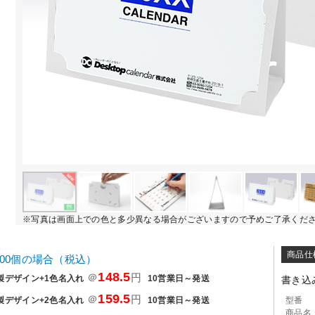
※写真は画面上での色と多少異なる場合がございますので予めご了承くだ
商品仕
000個の場合（税込）
148.5
＠
円
製デザイン+1色名入れ
10営業日～発送
書き込
159.5
＠
円
製デザイン+2色名入れ
10営業日～発送
型番
商品名