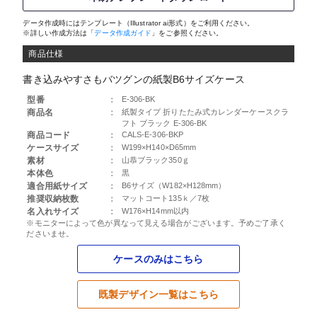
データ作成時にはテンプレート（Illustrator ai形式）をご利用ください。
※詳しい作成方法は「
データ作成ガイド
」をご参照ください。
商品仕様
書き込みやすさもバツグンの紙製B6サイズケース
型番
：
E-306-BK
商品名
：
紙製タイプ 折りたたみ式カレンダーケースクラ
フト ブラック E-306-BK
商品コード
：
CALS-E-306-BKP
ケースサイズ
：
W199×H140×D65mm
素材
：
山恭ブラック350ｇ
本体色
：
黒
適合用紙サイズ
：
B6サイズ（W182×H128mm）
推奨収納枚数
：
マットコート135ｋ／7枚
名入れサイズ
：
W176×H14mm以内
※モニターによって色が異なって見える場合がございます。予めご了承く
ださいませ。
ケースのみはこちら
既製デザイン一覧はこちら