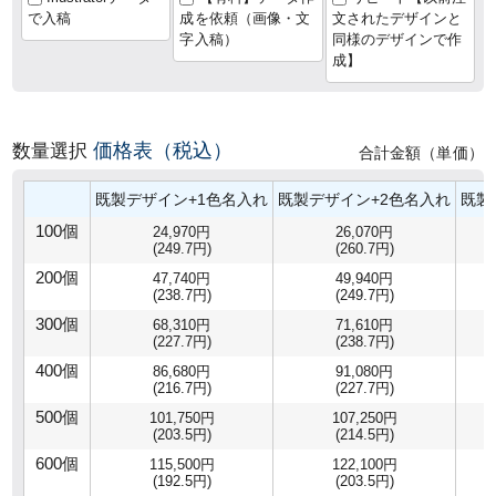
で入稿
成を依頼（画像・文
文されたデザインと
字入稿）
同様のデザインで作
成】
価格表（税込）
数量選択
合計金額（単価）
既製デザイン+1色名入れ
既製デザイン+2色名入れ
既製
100個
24,970円
26,070円
(249.7円)
(260.7円)
200個
47,740円
49,940円
(238.7円)
(249.7円)
300個
68,310円
71,610円
(227.7円)
(238.7円)
400個
86,680円
91,080円
(216.7円)
(227.7円)
500個
101,750円
107,250円
(203.5円)
(214.5円)
600個
115,500円
122,100円
(192.5円)
(203.5円)