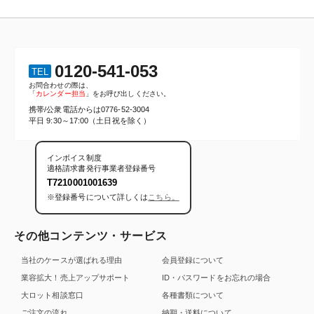
0120-541-053
TEL
お問合わせの際は、
「
カレンダー担当
」をお呼び出しください。
携帯/公衆電話からは
0776-52-3004
平日 9:30～17:00（土日祝を除く）
インボイス制度
適格請求書発行事業者登録番号
T7210001001639
※登録番号について詳しくは
こちら。
その他コンテンツ・サービス
当社のケースが選ばれる理由
会員登録について
業容拡大！売上アップサポート
ID・パスワードをお忘れの場合
大ロット相談窓口
各種書類について
ご注文の流れ
納期・送料について