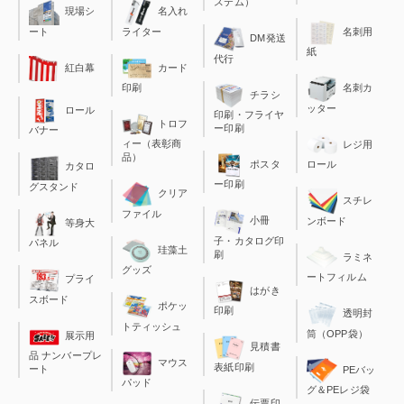
ステム）
現場シ
名入れ
ート
ライター
名刺用
DM発送
紙
代行
カード
紅白幕
印刷
名刺カ
チラシ
ッター
ロール
印刷・フライヤ
トロフ
ー印刷
バナー
ィー（表彰商
レジ用
品）
ポスタ
ロール
カタロ
ー印刷
グスタンド
クリア
スチレ
ファイル
小冊
ンボード
等身大
子・カタログ印
パネル
珪藻土
刷
ラミネ
グッズ
ートフィルム
プライ
はがき
スボード
ポケッ
印刷
透明封
トティッシュ
筒（OPP袋）
展示用
見積書
品 ナンバープレ
マウス
表紙印刷
ート
PEバッ
パッド
グ＆PEレジ袋
伝票印