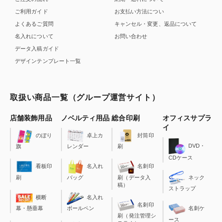
ご利用ガイド
お支払い方法につい
よくあるご質問
キャンセル・変更、返品について
名入れについて
お問い合わせ
データ入稿ガイド
デザインテンプレート一覧
取扱い商品一覧（グループ運営サイト）
店舗装飾用品
ノベルティ用品
総合印刷
オフィスサプラ
イ
のぼり
卓上カ
封筒印
DVD・
旗
レンダー
刷
CDケース
看板印
名入れ
名刺印
刷
バッグ
刷（データ入
ネック
稿）
ストラップ
横断
名入れ
名刺印
幕・懸垂幕
ボールペン
名刺ケ
刷（発注管理シ
ース