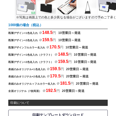
※写真は画面上での色と多少異なる場合がございますので予めご了承
1000個の場合（税込）
148.5
＠
円
10営業日～発送
既製デザイン+1色名入れ
159.5
＠
円
10営業日～発送
既製デザイン+2色名入れ
170.5
＠
円
10営業日～発送
既製デザインフルカラー名入れ
148.5
＠
円
10営業日～発送
既製デザイン+1色名入れ（クラフト）
159.5
＠
円
10営業日～発送
既製デザイン+2色名入れ（クラフト）
159.5
＠
円
20営業日～発送
表紙のみオリジナル+1色名入れ
170.5
＠
円
20営業日～発送
表紙のみオリジナル+2色名入れ
181.5
＠
円
20営業日～発送
表紙のみオリジナル＋フルカラー名入れ
192.5
＠
円
20営業日～発送
全面オリジナル（7枚両面）
印刷について
印刷テンプレートダウンロード