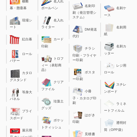
横断
名入れ
名刺印
幕・懸垂幕
ボールペン
名刺ケ
刷（発注管理シ
ース
ステム）
現場シ
名入れ
ート
ライター
名刺用
DM発送
紙
代行
カード
紅白幕
印刷
名刺カ
チラシ
ッター
ロール
印刷・フライヤ
トロフ
ー印刷
バナー
ィー（表彰商
レジ用
品）
ポスタ
ロール
カタロ
ー印刷
グスタンド
クリア
スチレ
ファイル
小冊
ンボード
等身大
子・カタログ印
パネル
珪藻土
刷
ラミネ
グッズ
ートフィルム
プライ
はがき
スボード
ポケッ
印刷
透明封
トティッシュ
筒（OPP袋）
展示用
見積書