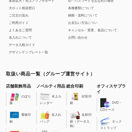
業容拡大！売上アップサポート
ID・パスワードをお忘れの場合
大ロット相談窓口
各種書類について
ご注文の流れ
納期・送料について
ご利用ガイド
お支払い方法につい
よくあるご質問
キャンセル・変更、返品について
名入れについて
お問い合わせ
データ入稿ガイド
デザインテンプレート一覧
取扱い商品一覧（グループ運営サイト）
店舗装飾用品
ノベルティ用品
総合印刷
オフィスサプラ
イ
のぼり
卓上カ
封筒印
DVD・
旗
レンダー
刷
CDケース
看板印
名入れ
名刺印
刷
バッグ
刷（データ入
ネック
稿）
ストラップ