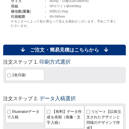
サイズ
：
46/4切・13枚(528×380mm)
用紙
：
SPホワイト紙46/69kg
梱包数(重量)
：
50部(11.0kg)
印刷範囲
：
60×340mm
※モニターによって色が異なって見える場合がございます。予めご了承く
ださいませ。
ご注文・簡易見積はこちらから
印刷方式選択
注文ステップ 1.
1色印刷
データ入稿選択
注文ステップ 2.
Illustratorデータ
【有料】データ作
リピート【以前注
で入稿
成を依頼（画像・文
文されたデザインと
字入稿）
同様のデザインで作
成】