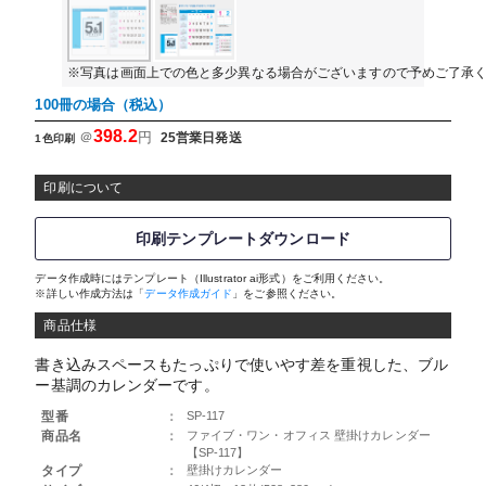
※写真は画面上での色と多少異なる場合がございますので予めご了承
100冊の場合（税込）
398.2
＠
円
25営業日発送
1色印刷
印刷について
印刷テンプレートダウンロード
データ作成時にはテンプレート（Illustrator ai形式）をご利用ください。
※詳しい作成方法は「
データ作成ガイド
」をご参照ください。
商品仕様
書き込みスペースもたっぷりで使いやす差を重視した、ブル
ー基調のカレンダーです。
型番
：
SP-117
商品名
：
ファイブ・ワン・オフィス 壁掛けカレンダー
【SP-117】
タイプ
：
壁掛けカレンダー