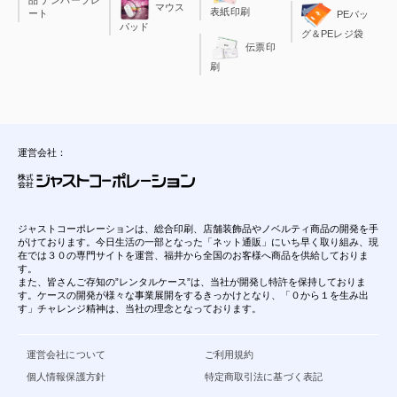
品 ナンバープレ
マウス
表紙印刷
ート
PEバッ
パッド
グ＆PEレジ袋
伝票印
刷
運営会社：
ジャストコーポレーションは、総合印刷、店舗装飾品やノベルティ商品の開発を手
がけております。今日生活の一部となった「ネット通販」にいち早く取り組み、現
在では３０の専門サイトを運営、福井から全国のお客様へ商品を供給しておりま
す。
また、皆さんご存知の”レンタルケース”は、当社が開発し特許を保持しておりま
す。ケースの開発が様々な事業展開をするきっかけとなり、「０から１を生み出
す」チャレンジ精神は、当社の理念となっております。
運営会社について
ご利用規約
個人情報保護方針
特定商取引法に基づく表記