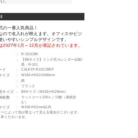
さい。
様
式の一番人気商品！
なので名入れが映えます。オフィスやビジ
使いやすいシンプルデザインです。
は2027年1月～12月が表記されています。
：
R-101CBK
：
【B6サイズ】リング式カレンダー台紙/
黒 - R-101
ード
：
CALKST-R101CBKP
サイズ
：
W182×H152×D80mm
：
紙
：
ブラック
紙サイズ
：
B6サイズ（W182×H128mm）
納枚数
：
マットコート135ｋ／13枚（表紙含
む）
サイズ
：
W100×H11mm以内
ターによって色が異なって見える場合がございます。
了承くださいませ。