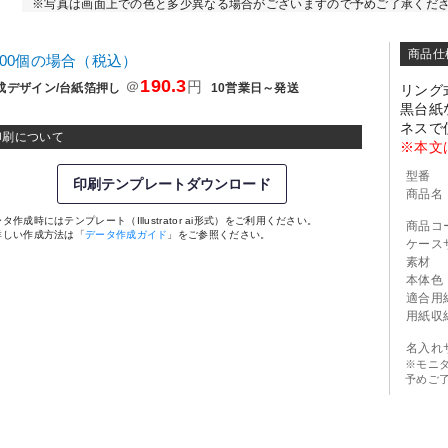
※写真は画面上での色と多少異なる場合がございますので予めご了承くだ
商品仕
000個の場合（税込）
190.3
＠
円
成デザイン/台紙箔押し
10営業日～発送
リング
黒台紙
ネスで
印刷について
※本文
型番
印刷テンプレートダウンロード
商品名
タ作成時にはテンプレート（Illustrator ai形式）をご利用ください。
商品コ
詳しい作成方法は「
データ作成ガイド
」をご参照ください。
ケース
素材
本体色
適合用
用紙収
名入れ
※モニ
予めご