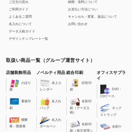
ご注文の流れ
納期・送料について
ご利用ガイド
お支払い方法につい
よくあるご質問
キャンセル・変更、返品について
名入れについて
お問い合わせ
データ入稿ガイド
デザインテンプレート一覧
取扱い商品一覧（グループ運営サイト）
店舗装飾用品
ノベルティ用品
総合印刷
オフィスサプラ
イ
のぼり
卓上カ
封筒印
DVD・
旗
レンダー
刷
CDケース
看板印
名入れ
名刺印
刷
バッグ
刷（データ入
ネック
稿）
ストラップ
横断
名入れ
名刺印
幕・懸垂幕
ボールペン
名刺ケ
刷（発注管理シ