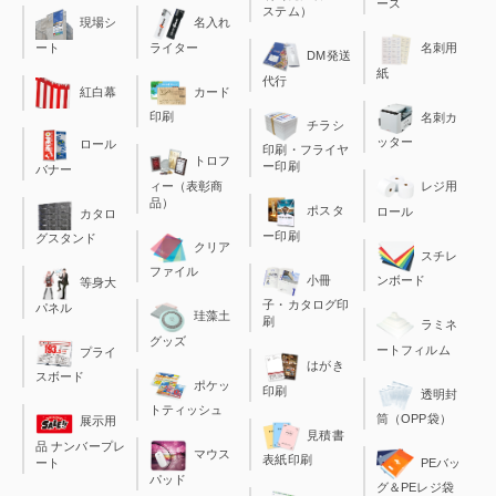
ース
ステム）
現場シ
名入れ
ート
ライター
名刺用
DM発送
紙
代行
カード
紅白幕
印刷
名刺カ
チラシ
ッター
ロール
印刷・フライヤ
トロフ
ー印刷
バナー
ィー（表彰商
レジ用
品）
ポスタ
ロール
カタロ
ー印刷
グスタンド
クリア
スチレ
ファイル
小冊
ンボード
等身大
子・カタログ印
パネル
珪藻土
刷
ラミネ
グッズ
ートフィルム
プライ
はがき
スボード
ポケッ
印刷
透明封
トティッシュ
筒（OPP袋）
展示用
見積書
品 ナンバープレ
マウス
表紙印刷
ート
PEバッ
パッド
グ＆PEレジ袋