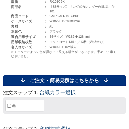
型番
：
R-101CBK
商品名
：
【B6サイズ】リング式カレンダー台紙/黒 - R-
101
商品コード
：
CALKCA-R101CBKP
ケースサイズ
：
W182×H152×D80mm
素材
：
紙
本体色
：
ブラック
適合用紙サイズ
：
B6サイズ（W182×H128mm）
用紙収納枚数
：
マットコート135ｋ／13枚（表紙含む）
名入れサイズ
：
W100×H11mm以内
※モニターによって色が異なって見える場合がございます。予めご了承く
ださいませ。
ご注文・簡易見積はこちらから
台紙カラー選択
注文ステップ 1.
黒
印刷方式選択