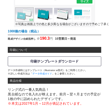
※写真は画面上での色と多少異なる場合がございますので予めご了承
1000個の場合（税込）
190.3
＠
円
10営業日～発送
既成デザイン/台紙箔押し
印刷について
印刷テンプレートダウンロード
データ作成時にはテンプレート（Illustrator ai形式）をご利用ください。
※詳しい作成方法は「
データ作成ガイド
」をご参照ください。
商品仕様
リング式の一番人気商品！
黒台紙なので名入れが映えます。前月～翌々月までの予定が
1枚の中に詰められたデザインです。
※本文は2027年1月～12月が表記されています。