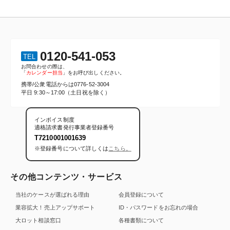
0120-541-053
TEL
お問合わせの際は、
「
カレンダー担当
」をお呼び出しください。
携帯/公衆電話からは
0776-52-3004
平日 9:30～17:00（土日祝を除く）
インボイス制度
適格請求書発行事業者登録番号
T7210001001639
※登録番号について詳しくは
こちら。
その他コンテンツ・サービス
当社のケースが選ばれる理由
会員登録について
業容拡大！売上アップサポート
ID・パスワードをお忘れの場合
大ロット相談窓口
各種書類について