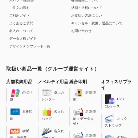
ご注文の流れ
納期・送料について
ご利用ガイド
お支払い方法につい
よくあるご質問
キャンセル・変更、返品について
名入れについて
お問い合わせ
データ入稿ガイド
デザインテンプレート一覧
取扱い商品一覧（グループ運営サイト）
店舗装飾用品
ノベルティ用品
総合印刷
オフィスサプラ
イ
のぼり
卓上カ
封筒印
DVD・
旗
レンダー
刷
CDケース
看板印
名入れ
名刺印
刷
バッグ
刷（データ入
ネック
稿）
ストラップ
横断
名入れ
名刺印
幕・懸垂幕
ボールペン
名刺ケ