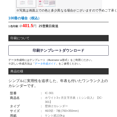
※写真は画面上での色と多少異なる場合がございますので予めご了承
100冊の場合（税込）
401.5
＠
円
25営業日発送
1色印刷
印刷について
印刷テンプレートダウンロード
データ作成時にはテンプレート（Illustrator ai形式）をご利用ください。
※詳しい作成方法は「
データ作成ガイド
」をご参照ください。
商品仕様
シンプルに実用性を追求した、年表も付いたワンランク上の
カレンダーです。
型番
：
IC-301
商品名
：
ホワイト3ヶ月文字月表（ミシン目入）【IC-
301】
タイプ
：
壁掛けカレンダー
サイズ
：
46/3切・7枚(760×350mm)
用紙
：
ケント紙110kg