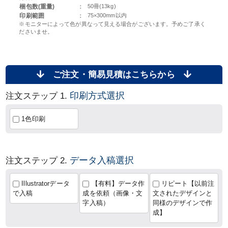
梱包数(重量)
：
50冊(13kg)
印刷範囲
：
75×300mm以内
※モニターによって色が異なって見える場合がございます。予めご了承く
ださいませ。
ご注文・簡易見積はこちらから
印刷方式選択
注文ステップ 1.
1色印刷
データ入稿選択
注文ステップ 2.
Illustratorデータ
【有料】データ作
リピート【以前注
で入稿
成を依頼（画像・文
文されたデザインと
字入稿）
同様のデザインで作
成】