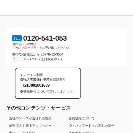
0120-541-053
TEL
お問合わせの際は、
「
カレンダー担当
」をお呼び出しください。
携帯/公衆電話からは
0776-52-3004
平日 9:30～17:00（土日祝を除く）
インボイス制度
適格請求書発行事業者登録番号
T7210001001639
※登録番号について詳しくは
こちら。
その他コンテンツ・サービス
当社のケースが選ばれる理由
会員登録について
業容拡大！売上アップサポート
ID・パスワードをお忘れの場合
大ロット相談窓口
各種書類について