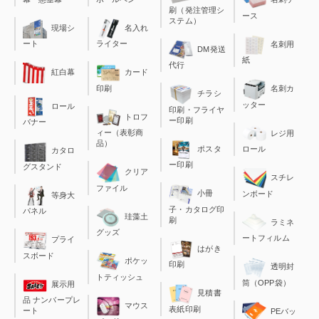
刷（発注管理シ
ース
ステム）
現場シ
名入れ
ート
ライター
名刺用
DM発送
紙
代行
カード
紅白幕
印刷
名刺カ
チラシ
ッター
ロール
印刷・フライヤ
トロフ
ー印刷
バナー
ィー（表彰商
レジ用
品）
ポスタ
ロール
カタロ
ー印刷
グスタンド
クリア
スチレ
ファイル
小冊
ンボード
等身大
子・カタログ印
パネル
珪藻土
刷
ラミネ
グッズ
ートフィルム
プライ
はがき
スボード
ポケッ
印刷
透明封
トティッシュ
筒（OPP袋）
展示用
見積書
品 ナンバープレ
マウス
表紙印刷
ート
PEバッ