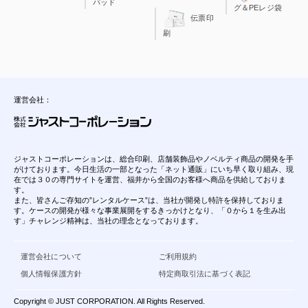
パッド
グ＆PEレジ袋
伝票印
刷
運営会社：
ジャストコーポレーションは、総合印刷、店舗装飾品やノベルティ商品の開発を手
がけております。今日生活の一部となった「ネット通販」にいち早く取り組み、現
在では３０の専門サイトを運営、福井から全国のお客様へ商品を供給しておりま
す。
また、皆さんご存知の”レンタルケース”は、当社が開発し特許を保持しておりま
す。ケースの開発が様々な事業展開をするきっかけとなり、「０から１を生み出
す」チャレンジ精神は、当社の理念となっております。
運営会社について
ご利用規約
個人情報保護方針
特定商取引法に基づく表記
Copyright © JUST CORPORATION. All Rights Reserved.