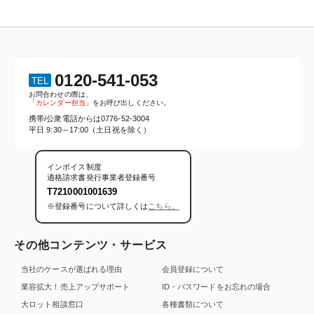
0120-541-053
TEL
お問合わせの際は、
「
カレンダー担当
」をお呼び出しください。
携帯/公衆電話からは
0776-52-3004
平日 9:30～17:00（土日祝を除く）
インボイス制度
適格請求書発行事業者登録番号
T7210001001639
※登録番号について詳しくは
こちら。
その他コンテンツ・サービス
当社のケースが選ばれる理由
会員登録について
業容拡大！売上アップサポート
ID・パスワードをお忘れの場合
大ロット相談窓口
各種書類について