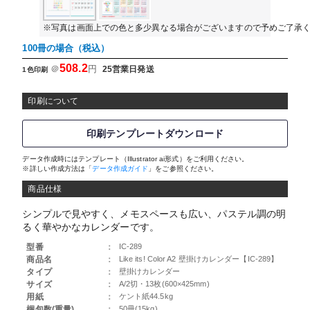
※写真は画面上での色と多少異なる場合がございますので予めご了承
100冊の場合（税込）
508.2
＠
円
25営業日発送
1色印刷
印刷について
印刷テンプレートダウンロード
データ作成時にはテンプレート（Illustrator ai形式）をご利用ください。
※詳しい作成方法は「
データ作成ガイド
」をご参照ください。
商品仕様
シンプルで見やすく、メモスペースも広い、パステル調の明
るく華やかなカレンダーです。
型番
：
IC-289
商品名
：
Like its! Color A2 壁掛けカレンダー【IC-289】
タイプ
：
壁掛けカレンダー
サイズ
：
A/2切・13枚(600×425mm)
用紙
：
ケント紙44.5kg
梱包数(重量)
：
50冊(15kg)