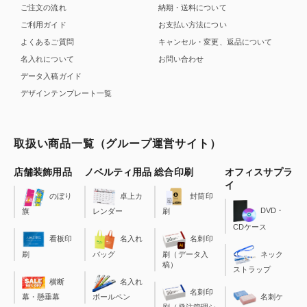
ご注文の流れ
納期・送料について
ご利用ガイド
お支払い方法につい
よくあるご質問
キャンセル・変更、返品について
名入れについて
お問い合わせ
データ入稿ガイド
デザインテンプレート一覧
取扱い商品一覧（グループ運営サイト）
店舗装飾用品
ノベルティ用品
総合印刷
オフィスサプラ
イ
のぼり
卓上カ
封筒印
DVD・
旗
レンダー
刷
CDケース
看板印
名入れ
名刺印
刷
バッグ
刷（データ入
ネック
稿）
ストラップ
横断
名入れ
名刺印
幕・懸垂幕
ボールペン
名刺ケ