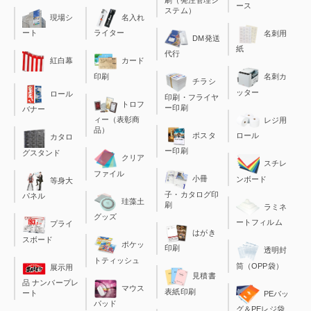
刷（発注管理シ
ース
ステム）
現場シ
名入れ
ート
ライター
名刺用
DM発送
紙
代行
カード
紅白幕
印刷
名刺カ
チラシ
ッター
ロール
印刷・フライヤ
トロフ
ー印刷
バナー
ィー（表彰商
レジ用
品）
ポスタ
ロール
カタロ
ー印刷
グスタンド
クリア
スチレ
ファイル
小冊
ンボード
等身大
子・カタログ印
パネル
珪藻土
刷
ラミネ
グッズ
ートフィルム
プライ
はがき
スボード
ポケッ
印刷
透明封
トティッシュ
筒（OPP袋）
展示用
見積書
品 ナンバープレ
マウス
表紙印刷
ート
PEバッ
パッド
グ＆PEレジ袋