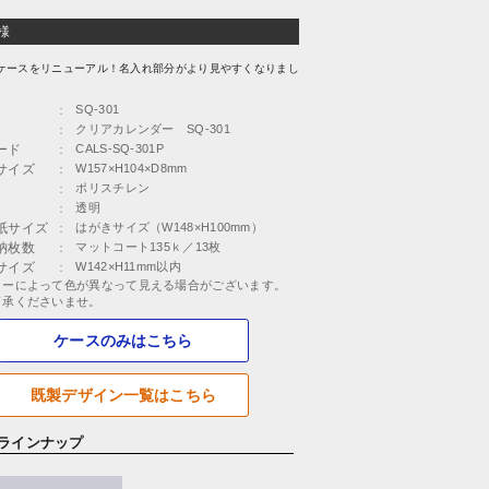
様
.1ケースをリニューアル！名入れ部分がより見やすくなりまし
：
SQ-301
：
クリアカレンダー SQ-301
ード
：
CALS-SQ-301P
サイズ
：
W157×H104×D8mm
：
ポリスチレン
：
透明
紙サイズ
：
はがきサイズ（W148×H100mm）
納枚数
：
マットコート135ｋ／13枚
サイズ
：
W142×H11mm以内
ターによって色が異なって見える場合がございます。
了承くださいませ。
ケースのみはこちら
既製デザイン一覧はこちら
ラインナップ