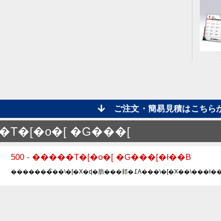
ご注文・簡易見積はこち
�T�[�o�[ �G���[
500 - �����T�[�o�[ �G���[�ł��B