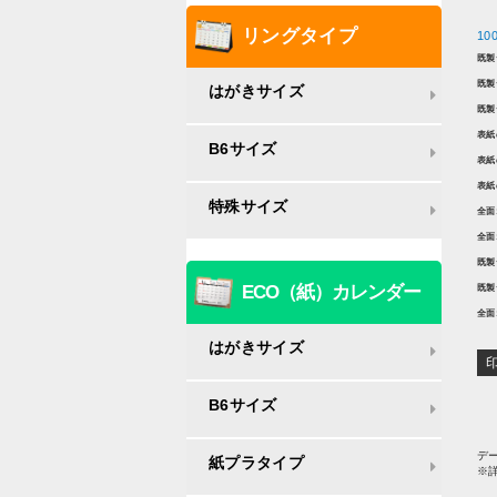
リングタイプ
1
既製
既製
はがきサイズ
既製
表紙
B6サイズ
表紙
表紙
特殊サイズ
全面
全面
既製
既製
ECO（紙）カレンダー
全面
はがきサイズ
B6サイズ
デー
紙プラタイプ
※