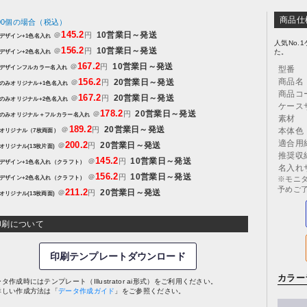
商品仕
000個の場合（税込）
145.2
10営業日～発送
＠
円
デザイン+1色名入れ
人気No
156.2
10営業日～発送
＠
円
デザイン+2色名入れ
た。
167.2
10営業日～発送
＠
円
デザインフルカラー名入れ
型番
商品名
156.2
20営業日～発送
＠
円
のみオリジナル+1色名入れ
商品コ
167.2
20営業日～発送
＠
円
のみオリジナル+2色名入れ
ケース
178.2
20営業日～発送
＠
円
のみオリジナル＋フルカラー名入れ
素材
189.2
20営業日～発送
＠
円
本体色
オリジナル（7枚両面）
適合用
200.2
20営業日～発送
＠
円
オリジナル(13枚片面)
推奨収
145.2
10営業日～発送
＠
円
デザイン+1色名入れ（クラフト）
名入れ
156.2
10営業日～発送
＠
円
デザイン+2色名入れ（クラフト）
※モニ
予めご
211.2
20営業日～発送
＠
円
オリジナル(13枚両面)
印刷について
印刷テンプレートダウンロード
カラー
タ作成時にはテンプレート（Illustrator ai形式）をご利用ください。
詳しい作成方法は「
データ作成ガイド
」をご参照ください。