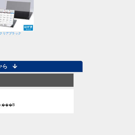
クリアブラック
らから
�������̃��\�[�X�ɖ�肪���邽�߁A���\�[�X��\���ł��܂���B