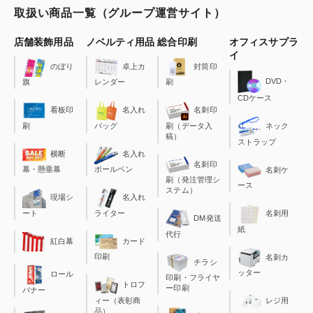
取扱い商品一覧（グループ運営サイト）
店舗装飾用品
ノベルティ用品
総合印刷
オフィスサプラ
イ
のぼり
卓上カ
封筒印
DVD・
旗
レンダー
刷
CDケース
看板印
名入れ
名刺印
刷
バッグ
刷（データ入
ネック
稿）
ストラップ
横断
名入れ
名刺印
幕・懸垂幕
ボールペン
名刺ケ
刷（発注管理シ
ース
ステム）
現場シ
名入れ
ート
ライター
名刺用
DM発送
紙
代行
カード
紅白幕
印刷
名刺カ
チラシ
ッター
ロール
印刷・フライヤ
トロフ
ー印刷
バナー
ィー（表彰商
レジ用
品）