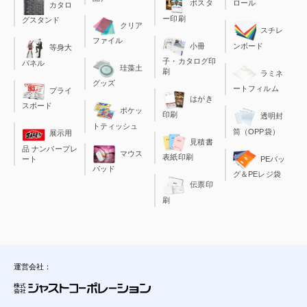
ポスタ
ロール
カタロ
ー印刷
グスタンド
クリア
スチレ
ファイル
小冊
ンボード
等身大
子・カタログ印
パネル
珪藻土
刷
ラミネ
グッズ
ートフィルム
プライ
はがき
スボード
ポケッ
印刷
透明封
トティッシュ
筒（OPP袋）
展示用
見積書
品 ナンバープレ
マウス
表紙印刷
ート
PEバッ
パッド
グ＆PEレジ袋
伝票印
刷
運営会社：