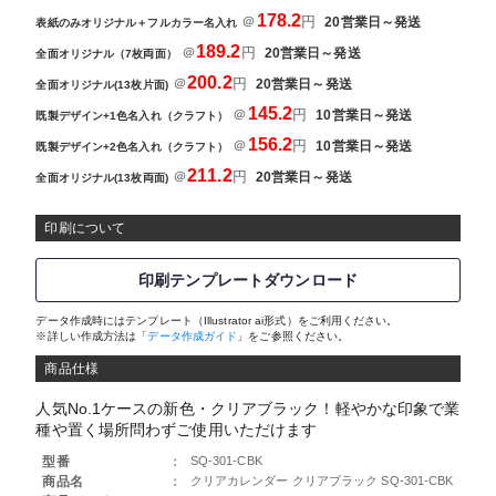
178.2
＠
円
20営業日～発送
表紙のみオリジナル＋フルカラー名入れ
189.2
＠
円
20営業日～発送
全面オリジナル（7枚両面）
200.2
＠
円
20営業日～発送
全面オリジナル(13枚片面)
145.2
＠
円
10営業日～発送
既製デザイン+1色名入れ（クラフト）
156.2
＠
円
10営業日～発送
既製デザイン+2色名入れ（クラフト）
211.2
＠
円
20営業日～発送
全面オリジナル(13枚両面)
印刷について
印刷テンプレートダウンロード
データ作成時にはテンプレート（Illustrator ai形式）をご利用ください。
※詳しい作成方法は「
データ作成ガイド
」をご参照ください。
商品仕様
人気No.1ケースの新色・クリアブラック！軽やかな印象で業
種や置く場所問わずご使用いただけます
型番
：
SQ-301-CBK
商品名
：
クリアカレンダー クリアブラック SQ-301-CBK