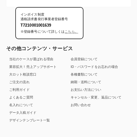
インボイス制度
適格請求書発行事業者登録番号
T7210001001639
※登録番号について詳しくは
こちら。
その他コンテンツ・サービス
当社のケースが選ばれる理由
会員登録について
業容拡大！売上アップサポート
ID・パスワードをお忘れの場合
大ロット相談窓口
各種書類について
ご注文の流れ
納期・送料について
ご利用ガイド
お支払い方法につい
よくあるご質問
キャンセル・変更、返品について
名入れについて
お問い合わせ
データ入稿ガイド
デザインテンプレート一覧