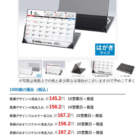
Previous
Next
※写真は画面上での色と多少異なる場合がございますので予めご了承
1000個の場合（税込）
145.2
＠
円
10営業日～発送
既製デザイン+1色名入れ
156.2
＠
円
10営業日～発送
既製デザイン+2色名入れ
167.2
＠
円
10営業日～発送
既製デザインフルカラー名入れ
156.2
＠
円
20営業日～発送
表紙のみオリジナル+1色名入れ
167.2
＠
円
20営業日～発送
表紙のみオリジナル+2色名入れ