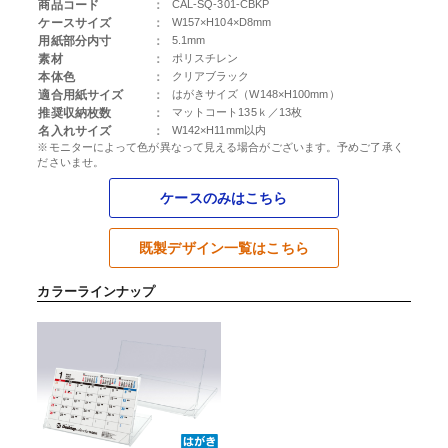
商品コード
：
CAL-SQ-301-CBKP
ケースサイズ
：
W157×H104×D8mm
用紙部分内寸
：
5.1mm
素材
：
ポリスチレン
本体色
：
クリアブラック
適合用紙サイズ
：
はがきサイズ（W148×H100mm）
推奨収納枚数
：
マットコート135ｋ／13枚
名入れサイズ
：
W142×H11mm以内
※モニターによって色が異なって見える場合がございます。予めご了承く
ださいませ。
ケースのみはこちら
既製デザイン一覧はこちら
カラーラインナップ